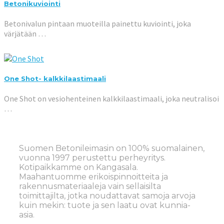
Betonikuviointi
Betonivalun pintaan muoteilla painettu kuviointi, joka
värjätään …
One Shot- kalkkilaastimaali
One Shot on vesiohenteinen kalkkilaastimaali, joka neutralisoi
…
Suomen Betonileimasin on 100% suomalainen,
vuonna 1997 perustettu perheyritys.
Kotipaikkamme on Kangasala.
Maahantuomme erikoispinnoitteita ja
rakennusmateriaaleja vain sellaisilta
toimittajilta, jotka noudattavat samoja arvoja
kuin mekin: tuote ja sen laatu ovat kunnia-
asia.