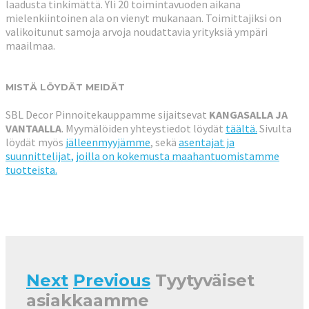
laadusta tinkimättä. Yli 20 toimintavuoden aikana
mielenkiintoinen ala on vienyt mukanaan. Toimittajiksi on
valikoitunut samoja arvoja noudattavia yrityksiä ympäri
maailmaa.
MISTÄ LÖYDÄT MEIDÄT
SBL Decor Pinnoitekauppamme sijaitsevat
KANGASALLA JA
VANTAALLA
. Myymälöiden yhteystiedot löydät
täältä.
Sivulta
löydät myös
jälleenmyyjämme
, sekä
asentajat ja
suunnittelijat
, joilla on kokemusta maahantuomistamme
tuotteista.
Next
Previous
Tyytyväiset
asiakkaamme