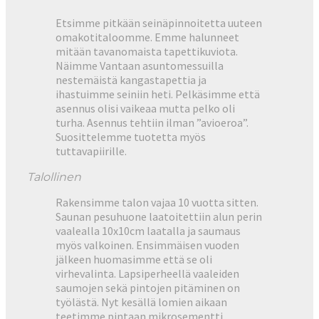
Etsimme pitkään seinäpinnoitetta uuteen
omakotitaloomme. Emme halunneet
mitään tavanomaista tapettikuviota.
Näimme Vantaan asuntomessuilla
nestemäistä kangastapettia ja
ihastuimme seiniin heti. Pelkäsimme että
asennus olisi vaikeaa mutta pelko oli
turha. Asennus tehtiin ilman ”avioeroa”.
Suosittelemme tuotetta myös
tuttavapiirille.
Talollinen
Rakensimme talon vajaa 10 vuotta sitten.
Saunan pesuhuone laatoitettiin alun perin
vaalealla 10x10cm laatalla ja saumaus
myös valkoinen. Ensimmäisen vuoden
jälkeen huomasimme että se oli
virhevalinta. Lapsiperheellä vaaleiden
saumojen sekä pintojen pitäminen on
työlästä. Nyt kesällä lomien aikaan
teetimme pintaan mikrosementti