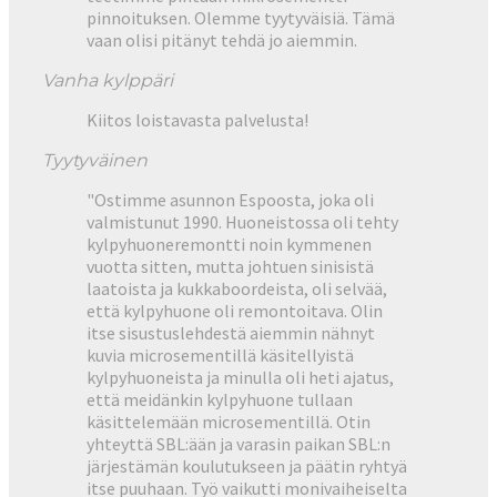
pinnoituksen. Olemme tyytyväisiä. Tämä
vaan olisi pitänyt tehdä jo aiemmin.
Vanha kylppäri
Kiitos loistavasta palvelusta!
Tyytyväinen
"Ostimme asunnon Espoosta, joka oli
valmistunut 1990. Huoneistossa oli tehty
kylpyhuoneremontti noin kymmenen
vuotta sitten, mutta johtuen sinisistä
laatoista ja kukkaboordeista, oli selvää,
että kylpyhuone oli remontoitava. Olin
itse sisustuslehdestä aiemmin nähnyt
kuvia microsementillä käsitellyistä
kylpyhuoneista ja minulla oli heti ajatus,
että meidänkin kylpyhuone tullaan
käsittelemään microsementillä. Otin
yhteyttä SBL:ään ja varasin paikan SBL:n
järjestämän koulutukseen ja päätin ryhtyä
itse puuhaan. Työ vaikutti monivaiheiselta