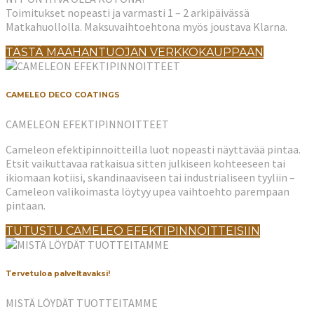
Toimitukset nopeasti ja varmasti 1 – 2 arkipäivässä
Matkahuollolla. Maksuvaihtoehtona myös joustava Klarna.
TÄSTÄ MAAHANTUOJAN VERKKOKAUPPAAN
CAMELEO DECO COATINGS
CAMELEON EFEKTIPINNOITTEET
Cameleon efektipinnoitteilla luot nopeasti näyttävää pintaa.
Etsit vaikuttavaa ratkaisua sitten julkiseen kohteeseen tai
ikiomaan kotiisi, skandinaaviseen tai industrialiseen tyyliin –
Cameleon valikoimasta löytyy upea vaihtoehto parempaan
pintaan.
TUTUSTU CAMELEO EFEKTIPINNOITTEISIIN
Tervetuloa palveltavaksi!
MISTÄ LÖYDÄT TUOTTEITAMME