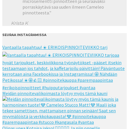
microsementti pinnoitteen ja seuraavaksi
porraskäytävä saa uuden ilmeen Cameleo
pinnotteesta."
Krista K
SEURAA INSTAGRAMISSA
Vantaalla tapahtuu! ☀️ ERIKOISPINNOITEVIIKKO tarj
Meidän pinnoitevalikoimasta löytyy myös tämä kauni
Olipas upea Kotoisa jakso! 👌🏻👌🏻🧡 Ja niin onnellis