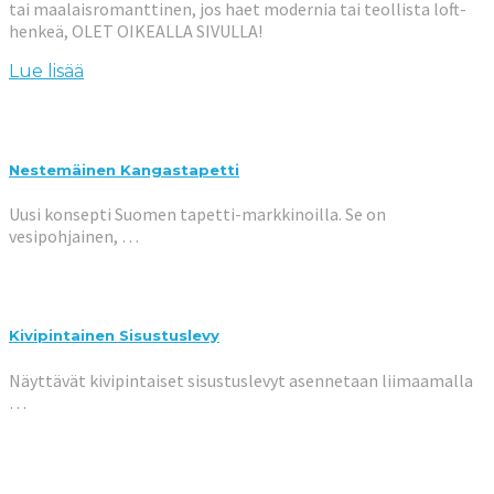
tai maalaisromanttinen, jos haet modernia tai teollista loft-
henkeä, OLET OIKEALLA SIVULLA!
Lue lisää
Nestemäinen Kangastapetti
Uusi konsepti Suomen tapetti-markkinoilla. Se on
vesipohjainen, …
Kivipintainen Sisustuslevy
Näyttävät kivipintaiset sisustuslevyt asennetaan liimaamalla
…