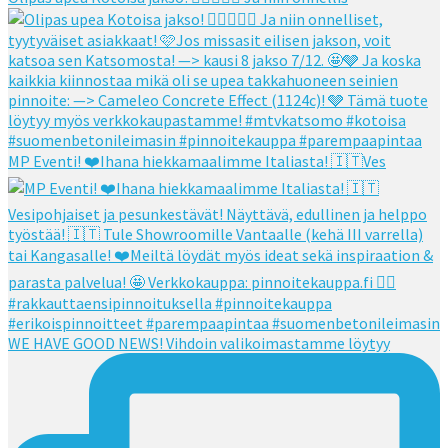
MP Eventi! ❤️Ihana hiekkamaalimme Italiasta! 🇮🇹Ves
WE HAVE GOOD NEWS! Vihdoin valikoimastamme löytyy