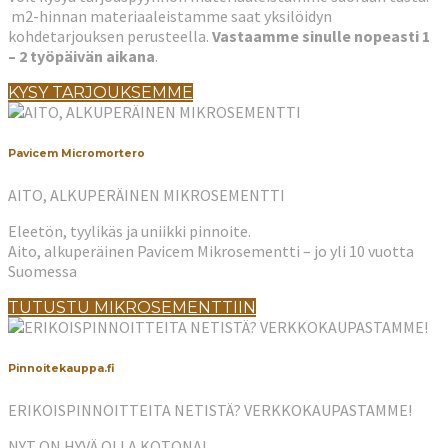
m2-hinnan materiaaleistamme saat yksilöidyn
kohdetarjouksen perusteella.
Vastaamme sinulle nopeasti 1
– 2 työpäivän aikana
.
KYSY TARJOUKSEMME
Pavicem Micromortero
AITO, ALKUPERÄINEN MIKROSEMENTTI
Eleetön, tyylikäs ja uniikki pinnoite.
Aito, alkuperäinen Pavicem Mikrosementti – jo yli 10 vuotta
Suomessa
TUTUSTU MIKROSEMENTTIIN
Pinnoitekauppa.fi
ERIKOISPINNOITTEITA NETISTÄ? VERKKOKAUPASTAMME!
NYT ON HYVÄ OLLA KOTONA!