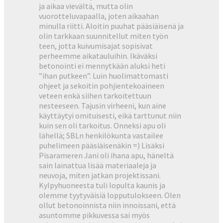
ja aikaa vievältä, mutta olin
vuorotteluvapaalla, joten aikaahan
minulla riitti. Aloitin puuhat pääsiäisenä ja
olin tarkkaan suunnitellut miten työn
teen, jotta kuivumisajat sopisivat
perheemme aikatauluihin. Ikäväksi
betonointi ei mennytkään aluksi heti
”ihan putkeen”. Luin huolimattomasti
ohjeet ja sekoitin pohjientekoaineen
veteen enkä siihen tarkoitettuun
nesteeseen. Tajusin virheeni, kun aine
käyttäytyi omituisesti, eikä tarttunut niin
kuin sen oli tarkoitus. Onneksi apu oli
lähellä; SBLn henkilökunta vastailee
puhelimeen pääsiäisenäkin =) Lisäksi
Pisarameren Jani oli ihana apu, häneltä
sain lainattua lisää materiaaleja ja
neuvoja, miten jatkan projektissani.
Kylpyhuoneesta tuli lopulta kaunis ja
olemme tyytyväisiä lopputulokseen. Olen
ollut betonoinnista niin innoissani, että
asuntomme pikkuvessa sai myös