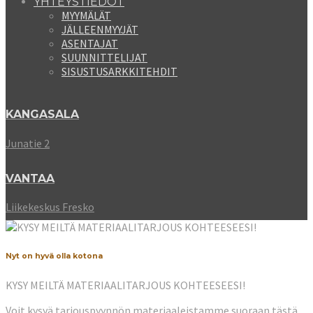
YHTEYSTIEDOT
MYYMÄLÄT
JÄLLEENMYYJÄT
ASENTAJAT
SUUNNITTELIJAT
SISUSTUSARKKITEHDIT
KANGASALA
Junatie 2
VANTAA
Liikekeskus Fresko
Nyt on hyvä olla kotona
KYSY MEILTÄ MATERIAALITARJOUS KOHTEESEESI!
Voit kysyä tarjouspyynnön materiaaleistamme suoraan tästä.