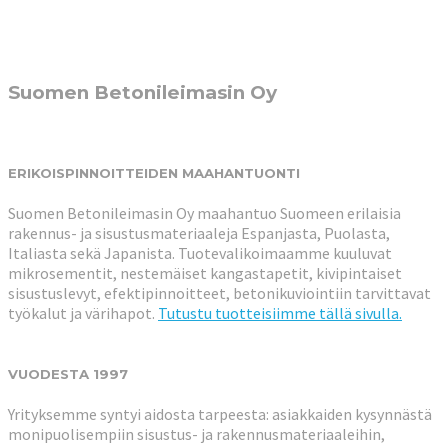
Suomen Betonileimasin Oy
ERIKOISPINNOITTEIDEN MAAHANTUONTI
Suomen Betonileimasin Oy maahantuo Suomeen erilaisia
rakennus- ja sisustusmateriaaleja Espanjasta, Puolasta,
Italiasta sekä Japanista. Tuotevalikoimaamme kuuluvat
mikrosementit, nestemäiset kangastapetit, kivipintaiset
sisustuslevyt, efektipinnoitteet, betonikuviointiin tarvittavat
työkalut ja värihapot.
Tutustu tuotteisiimme tällä sivulla.
VUODESTA 1997
Yrityksemme syntyi aidosta tarpeesta: asiakkaiden kysynnästä
monipuolisempiin sisustus- ja rakennusmateriaaleihin,