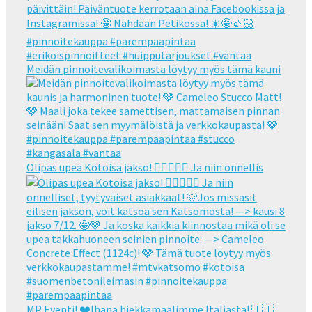
Meidän pinnoitevalikoimasta löytyy myös tämä kauni
Olipas upea Kotoisa jakso! 👌🏻👌🏻🧡 Ja niin onnellis
MP Eventi! ❤️Ihana hiekkamaalimme Italiasta! 🇮🇹