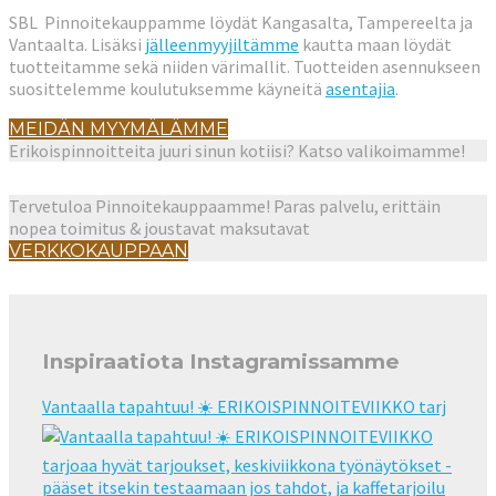
SBL Pinnoitekauppamme löydät Kangasalta, Tampereelta ja
Vantaalta. Lisäksi
jälleenmyyjiltämme
kautta maan löydät
tuotteitamme sekä niiden värimallit. Tuotteiden asennukseen
suosittelemme koulutuksemme käyneitä
asentajia
.
MEIDÄN MYYMÄLÄMME
Erikoispinnoitteita juuri sinun kotiisi? Katso valikoimamme!
Tervetuloa Pinnoitekauppaamme! Paras palvelu, erittäin
nopea toimitus & joustavat maksutavat
VERKKOKAUPPAAN
Inspiraatiota Instagramissamme
Vantaalla tapahtuu! ☀️ ERIKOISPINNOITEVIIKKO tarj