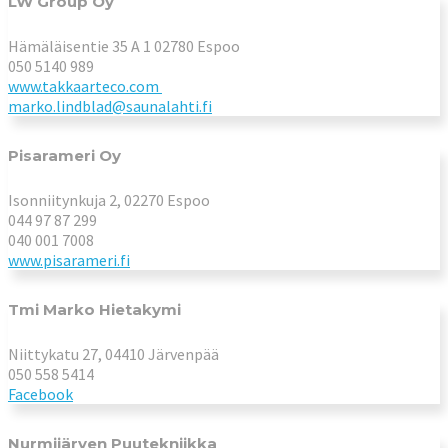
LW Group Oy
Hämäläisentie 35 A 1 02780 Espoo
050 5140 989
www.takkaarteco.com
marko.lindblad@saunalahti.fi
Pisarameri Oy
Isonniitynkuja 2, 02270 Espoo
044 97 87 299
040 001 7008
www.pisarameri.fi
Tmi Marko Hietakymi
Niittykatu 27, 04410 Järvenpää
050 558 5414
Facebook
Nurmijärven Puutekniikka