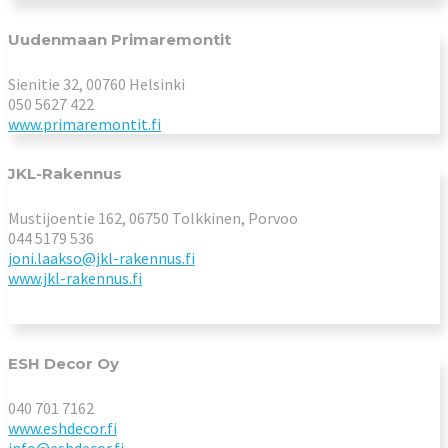
Uudenmaan Primaremontit
Sienitie 32, 00760 Helsinki
050 5627 422
www.primaremontit.fi
JKL-Rakennus
Mustijoentie 162, 06750 Tolkkinen, Porvoo
044 5179 536
joni.laakso@jkl-rakennus.fi
www.jkl-rakennus.fi
ESH Decor Oy
040 701 7162
www.eshdecor.fi