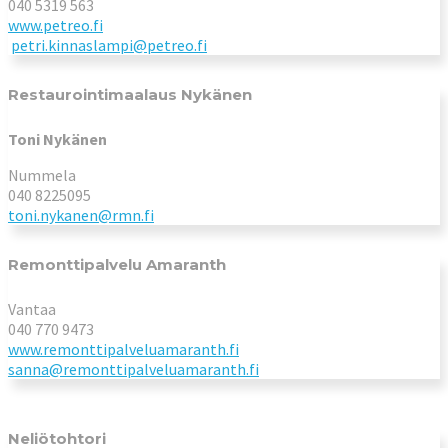
040 5319 563
www.petreo.fi
petri.kinnaslampi@petreo.fi
Restaurointimaalaus Nykänen
Toni Nykänen
Nummela
040 8225095
toni.nykanen@rmn.fi
Remonttipalvelu Amaranth
Vantaa
040 770 9473
www.remonttipalveluamaranth.fi
sanna@remonttipalveluamaranth.fi
Neliötohtori