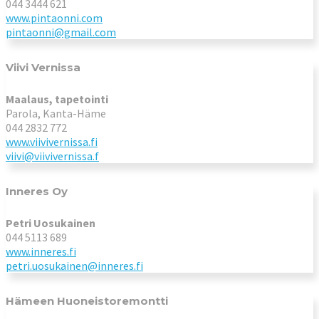
044 3444 621
www.pintaonni.com
pintaonni@gmail.com
Viivi Vernissa
Maalaus, tapetointi
Parola, Kanta-Häme
044 2832 772
www.viivivernissa.fi
viivi@viivivernissa.f
Inneres Oy
Petri Uosukainen
044 5113 689
www.inneres.fi
petri.uosukainen@inneres.fi
Hämeen Huoneistoremontti