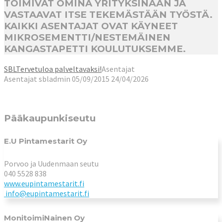
TOIMIVAT OMINA YRITYKSINÄÄN JA
VASTAAVAT ITSE TEKEMÄSTÄÄN TYÖSTÄ.
KAIKKI ASENTAJAT OVAT KÄYNEET
MIKROSEMENTTI/NESTEMÄINEN
KANGASTAPETTI KOULUTUKSEMME.
SBL
Tervetuloa palveltavaksi!
Asentajat
Asentajat
sbladmin
05/09/2015
24/04/2026
Pääkaupunkiseutu
E.U Pintamestarit Oy
Porvoo ja Uudenmaan seutu
040 5528 838
www.eupintamestarit.fi
info@eupintamestarit.fi
MonitoimiNainen Oy