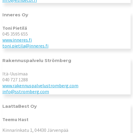
info@eshdecor.fi
Inneres Oy
Toni Pietilä
045 3595 655
www.inneres.fi
toni.pietila@inneres.fi
Rakennuspalvelu Strömberg
Itä-Uusimaa
040 727 1288
www.rakennuspalvelustromberg.com
info@sstromberg.com
LaattaBest Oy
Teemu Hast
Kinnarinkatu 1, 04430 Järvenpää