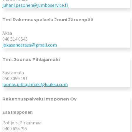
juhani.pesonen@jumboservice.fi
Tmi Rakennuspalvelu Jouni Järvenpää
Akaa
040 514 0545
jokasaneeraus@gmail.com
Tmi. Joonas Pihlajamäki
Sastamala
050 3059 191
joonas.pihlajamaki@luukku.com
Rakennuspalvelu Impponen Oy
Esa Impponen
Pohjois-Pirkanmaa
0400 625796