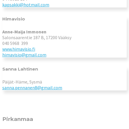
kapsakki@hotmail.com
Himavisio
Anne-Maija Immonen
Salonsaarentie 187 B, 17200 Vääksy
040 5968 399
www.himavisio.fi
himavisio@gmail.com
Sanna Lahtinen
Päijät-Häme, Sysmä
sanna.pennanen8@gmail.com
Pirkanmaa