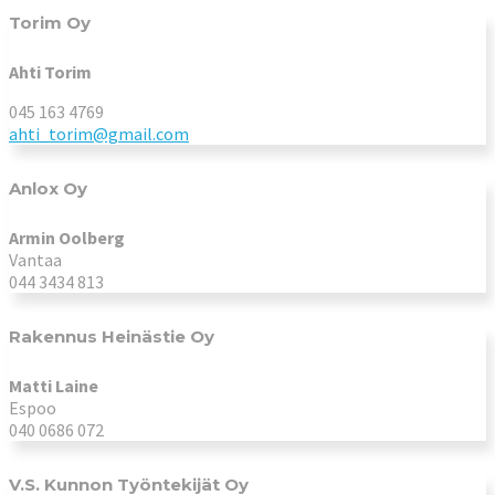
Torim Oy
Ahti Torim
045 163 4769
ahti_torim@gmail.com
Anlox Oy
Armin Oolberg
Vantaa
044 3434 813
Rakennus Heinästie Oy
Matti Laine
Espoo
040 0686 072
V.S. Kunnon Työntekijät Oy