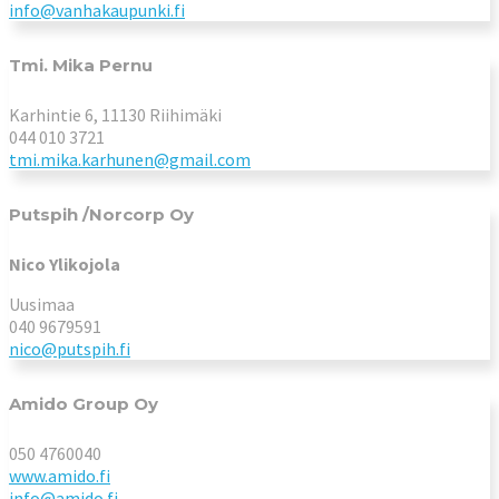
info@vanhakaupunki.fi
Tmi. Mika Pernu
Karhintie 6, 11130 Riihimäki
044 010 3721
tmi.mika.karhunen@gmail.com
Putspih /Norcorp Oy
Nico Ylikojola
Uusimaa
040 9679591
nico@putspih.fi
Amido Group Oy
050 4760040
www.amido.fi
info@amido.fi