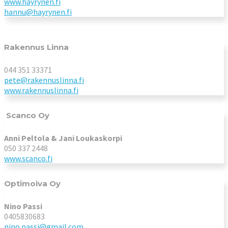
www.hayrynen.fi
hannu@hayrynen.fi
Rakennus Linna
044 351 33371
pete@rakennuslinna.fi
www.rakennuslinna.fi
Scanco Oy
Anni Peltola & Jani Loukaskorpi
050 337 2448
www.scanco.fi
Optimoiva Oy
Nino Passi
0405830683
nino.passi@gmail.com