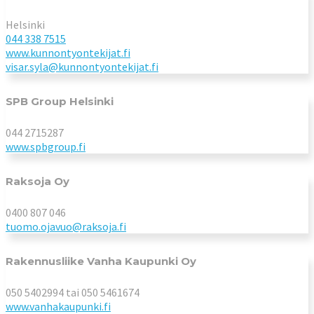
Helsinki
044 338 7515
www.kunnontyontekijat.fi
visar.syla@kunnontyontekijat.fi
SPB Group Helsinki
044 2715287
www.spbgroup.fi
Raksoja Oy
0400 807 046
tuomo.ojavuo@raksoja.fi
Rakennusliike Vanha Kaupunki Oy
050 5402994 tai 050 5461674
www.vanhakaupunki.fi