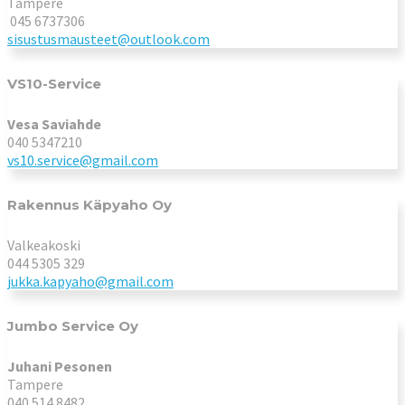
Tampere
045 6737306
sisustusmausteet@outlook.com
VS10-Service
Vesa Saviahde
040 5347210
vs10.service@gmail.com
Rakennus Käpyaho Oy
Valkeakoski
044 5305 329
jukka.kapyaho@gmail.com
Jumbo Service Oy
Juhani Pesonen
Tampere
040 514 8482