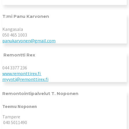
T:mi Panu Karvonen
Kangasala
050 465 1003
panukarvonen@gmail.com
Remontti Rex
044 3377 236
www.remonttirex.fi
myynti@remonttirex.fi
Remontointipalvelut T. Noponen
Teemu Noponen
Tampere
040 5011490