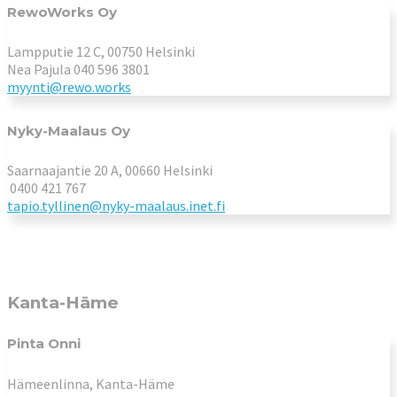
RewoWorks Oy
Lampputie 12 C, 00750 Helsinki
Nea Pajula 040 596 3801
myynti@rewo.works
Nyky-Maalaus Oy
Saarnaajantie 20 A, 00660 Helsinki
0400 421 767
tapio.tyllinen@nyky-maalaus.inet.fi
Kanta-Häme
Pinta Onni
Hämeenlinna, Kanta-Häme