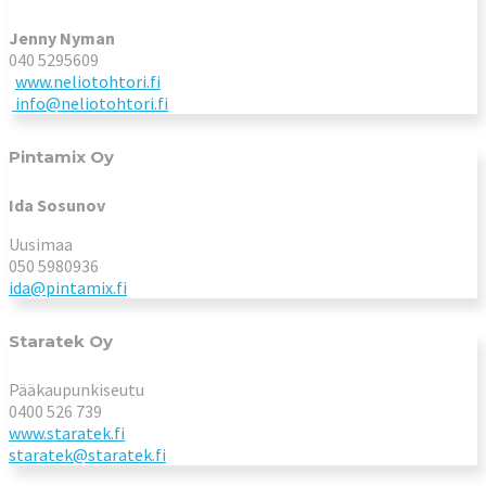
Jenny Nyman
040 5295609
www.neliotohtori.fi
info@neliotohtori.fi
Pintamix Oy
Ida Sosunov
Uusimaa
050 5980936
ida@pintamix.fi
Staratek Oy
Pääkaupunkiseutu
0400 526 739
www.staratek.fi
staratek@staratek.fi