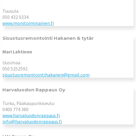
Tuusula
050 432 0334
www.monitoiminainen.fi
Sisustusremontointi Hakanen & tytär
Mari Lehtinen
Uusimaa
050 5252592
sisustusremontointihakanen@gmail.com
Harvaluodon Rappaus Oy
Turku, Pääkaupunkiseutu
0400 774 380
www.harvaluodonrappaus.fi
info@harvaluodonrappaus.fi