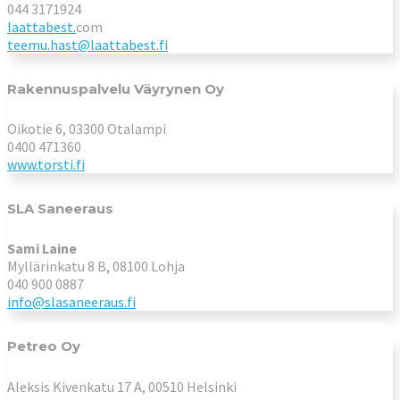
044 3171924
laattabest.
com
teemu.hast@laattabest.fi
Rakennuspalvelu Väyrynen Oy
Oikotie 6, 03300 Otalampi
0400 471360
www.torsti.fi
SLA Saneeraus
Sami Laine
Myllärinkatu 8 B, 08100 Lohja
040 900 0887
info@slasaneeraus.fi
Petreo Oy
Aleksis Kivenkatu 17 A, 00510 Helsinki