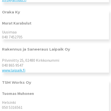
Oraka Ky
Murat Karabulut
Uusimaa
040 7452705
Rakennus ja Saneeraus Laipaik Oy
Pilviniitty 25, 02480 Kirkkonummi
040 865 9547
www.laipaik.fi
TSM Works Oy
Tuomas Muhonen
Helsinki
050 5316561