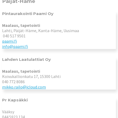
Päijät-Häme
Pintaurakointi Paami Oy
Maalaus, tapetointi
Lahti, Päijät-Häme, Kanta-Häme, Uusimaa
040 517 9501
paami.fi
info@paami.fi
Lahden Laatulattiat Oy
Maalaus, tapetointi
Koivukallionkatu 17, 15300 Lahti
040 772 8086
mikko.railo@icloud.com
Pr Kapsäkki
Vääksy
044 5923 134