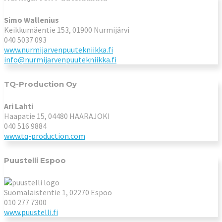
Simo Wallenius
Keikkumäentie 153, 01900 Nurmijärvi
040 5037 093
www.nurmijarvenpuutekniikka.fi
info@nurmijarvenpuutekniikka.fi
TQ-Production Oy
Ari Lahti
Haapatie 15, 04480 HAARAJOKI
040 516 9884
www.tq-production.com
Puustelli Espoo
Suomalaistentie 1, 02270 Espoo
010 277 7300
www.puustelli.fi