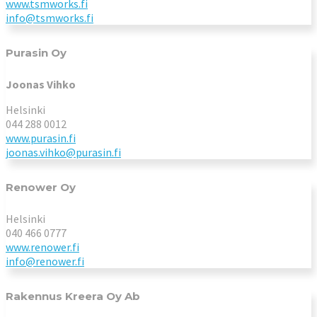
www.tsmworks.fi
info@tsmworks.fi
Purasin Oy
Joonas Vihko
Helsinki
044 288 0012
www.purasin.fi
joonas.vihko@purasin.fi
Renower Oy
Helsinki
040 466 0777
www.
renower.fi
info@renower.fi
Rakennus Kreera Oy Ab