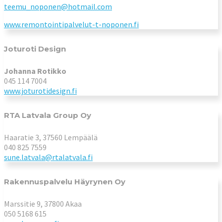
teemu_noponen@hotmail.com
www.remontointipalvelut-t-noponen.fi
Joturoti Design
Johanna Rotikko
045 114 7004
www.joturotidesign.fi
RTA Latvala Group Oy
Haaratie 3, 37560 Lempäälä
040 825 7559
sune.latvala@rtalatvala.fi
Rakennuspalvelu Häyrynen Oy
Marssitie 9, 37800 Akaa
050 5168 615