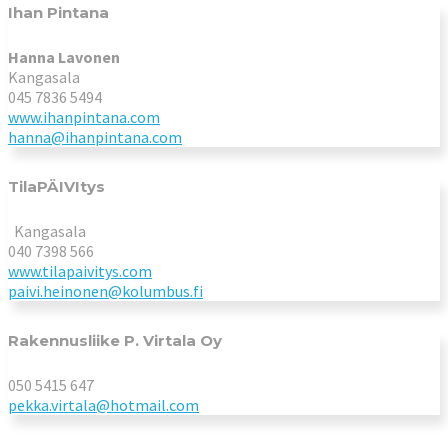
Ihan Pintana
Hanna Lavonen
Kangasala
045 7836 5494
www.ihanpintana.com
hanna@ihanpintana.com
TilaPÄIVItys
Kangasala
040 7398 566
www.tilapaivitys.com
paivi.heinonen@kolumbus.fi
Rakennusliike P. Virtala Oy
050 5415 647
pekka.virtala@hotmail.com