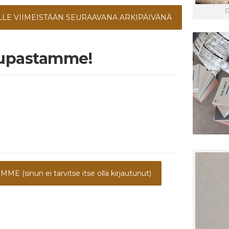
O
LLE VIIMEISTÄÄN SEURAAVANA ARKIPÄIVÄNÄ
aupastamme!
sinun ei tarvitse itse olla kirjautunut)