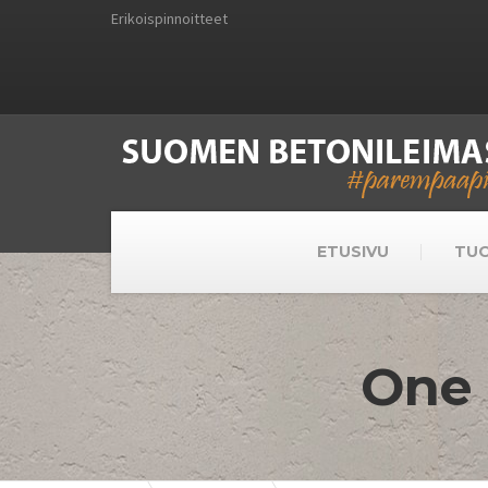
Erikoispinnoitteet
ETUSIVU
TU
One 