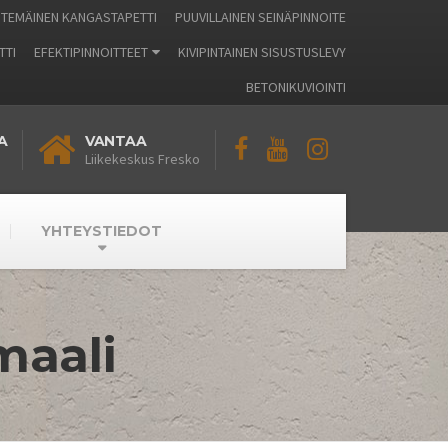
TEMÄINEN KANGASTAPETTI
PUUVILLAINEN SEINÄPINNOITE
TTI
EFEKTIPINNOITTEET
KIVIPINTAINEN SISUSTUSLEVY
BETONIKUVIOINTI
A
VANTAA
Liikekeskus Fresko
YHTEYSTIEDOT
maali