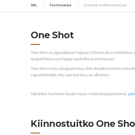
SBL
Tuotteemme
One Shot- kalkkilaastimaali
One Shot
One Shot on japanilaisen Fujiwara Chemicalsin kehittämä v
epäpuhtauksia ja hajuja neutraloiva ominaisuus.
One Shot myös tasapainottaa tilan ilmankosteutta imemäll
vapauttamalla sitä, kun kosteus on alhainen.
Tämänkin tuotteen löydät myös verkkokaupastamme
pin
Kiinnostuitko One Sho