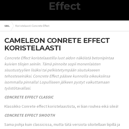
Effect
SBL
Koristelaasti Concrete Effect
CAMELEON CONRETE EFFECT
KORISTELAASTI
Concrete Effect koristelaastilla luot aidon näköistä betonipintaa
kuivien tilojen seiniin. Tämä pinnoite sopii monenlaisten
sisustustyylien lisäksi tai pelkistetympään sisutukseeen
tehosteseinäksi. Concrete Effect pääsee kunnolla oikeuksiinsa
isommalla pinnalla! Lopulliseen jälkeen pystyt vaikuttamaan
työstötavallasi.
CONCRETE EFFECT CLASSIC
Klassikko Conrete effect koristelaastista, ei liian rouhea eikä sileä!
CONCRETE EFFECT SMOOTH
Sama pohja kuin classicissa, mutta tätä versiota siloitellaan liipillä ja