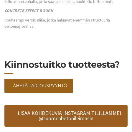
kiillotetaan vahalla, jotta saataisiin sileä, huoliteltu betonipinta.
CONCRETE EFFECT ROUGH
Rouheampi versio niille, jotka haluavat enemmän struktuuria
betonijäljitelmään
Kiinnostuitko tuotteesta?
LÄHETÄ TARJOUSPYYNTÖ
LISÄÄ KOHDEKUVIA INSTAGRAM TILILLÄMME!
@suomenbetonileimasin