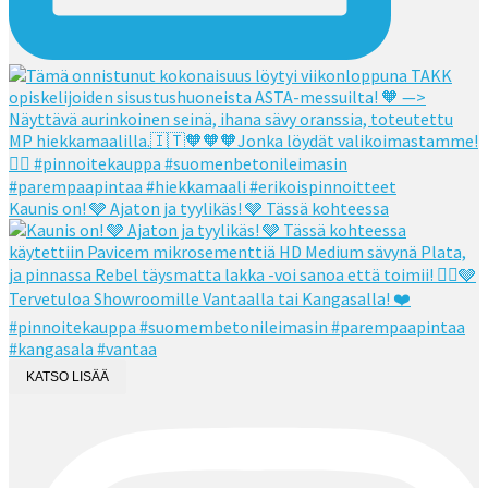
Kaunis on! 🩶 Ajaton ja tyylikäs! 🩶 Tässä kohteessa
KATSO LISÄÄ