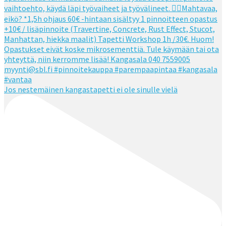
Jos nestemäinen kangastapetti ei ole sinulle vielä