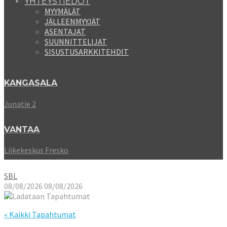
YHTEYSTIEDOT
MYYMÄLÄT
JÄLLEENMYYJÄT
ASENTAJAT
SUUNNITTELIJAT
SISUSTUSARKKITEHDIT
KANGASALA
Junatie 2
VANTAA
Liikekeskus Fresko
SBL
08/08/2026
08/08/2026
« Kaikki Tapahtumat