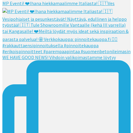
MP Eventi! ❤️Ihana hiekkamaalimme Italiasta! 🇮🇹Ves
WE HAVE GOOD NEWS! Vihdoin valikoimastamme löytyy