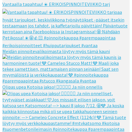
Vantaalla tapahtuu! ☀️ ERIKOISPINNOITEVIIKKO tarj
Meidän pinnoitevalikoimasta löytyy myös tämä kauni
Olipas upea Kotoisa jakso! 👌🏻👌🏻🧡 Ja niin onnellis