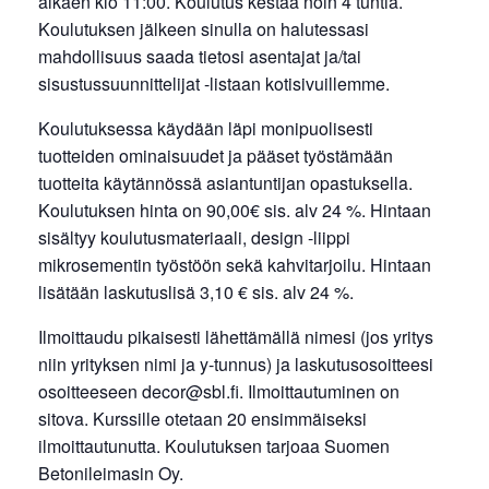
alkaen klo 11:00. Koulutus kestää noin 4 tuntia.
Koulutuksen jälkeen sinulla on halutessasi
mahdollisuus saada tietosi asentajat ja/tai
sisustussuunnittelijat -listaan kotisivuillemme.
Koulutuksessa käydään läpi monipuolisesti
tuotteiden ominaisuudet ja pääset työstämään
tuotteita käytännössä asiantuntijan opastuksella.
Koulutuksen hinta on 90,00€ sis. alv 24 %. Hintaan
sisältyy koulutusmateriaali, design -liippi
mikrosementin työstöön sekä kahvitarjoilu. Hintaan
lisätään laskutuslisä 3,10 € sis. alv 24 %.
Ilmoittaudu pikaisesti lähettämällä nimesi (jos yritys
niin yrityksen nimi ja y-tunnus) ja laskutusosoitteesi
osoitteeseen decor@sbl.fi. Ilmoittautuminen on
sitova. Kurssille otetaan 20 ensimmäiseksi
ilmoittautunutta.
Koulutuksen tarjoaa Suomen
Betonileimasin Oy.