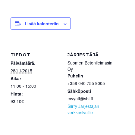
Lisää kalenteriin
TIEDOT
JÄRJESTÄJÄ
Suomen Betonileimasin
Päivämäärä:
Oy
28/11/2015
Puhelin
Aika:
+358 040 755 9005
11:00 - 15:00
Sähköposti
Hinta:
myynti@sbl.fi
93.10€
Siirry Järjestäjän
verkkosivuille