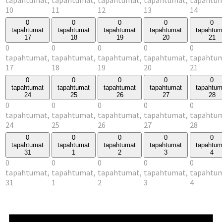
10
11
12
13
14
0
0
0
0
0
tapahtumat
tapahtumat
tapahtumat
tapahtumat
tapahtum
17
18
19
20
21
0
0
0
0
0
tapahtumat,
tapahtumat,
tapahtumat,
tapahtumat,
tapahtum
17
18
19
20
21
0
0
0
0
0
tapahtumat
tapahtumat
tapahtumat
tapahtumat
tapahtum
24
25
26
27
28
0
0
0
0
0
tapahtumat,
tapahtumat,
tapahtumat,
tapahtumat,
tapahtum
24
25
26
27
28
0
0
0
0
0
tapahtumat
tapahtumat
tapahtumat
tapahtumat
tapahtum
31
1
2
3
4
0
0
0
0
0
tapahtumat,
tapahtumat,
tapahtumat,
tapahtumat,
tapahtum
31
1
2
3
4