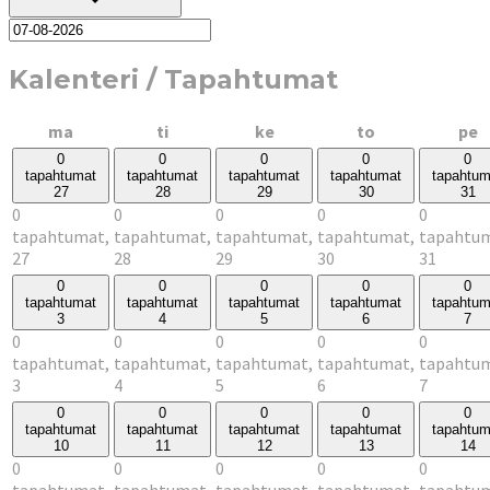
Kalenteri / Tapahtumat
maanantai
tiistai
keskiviikko
torstai
p
ma
ti
ke
to
pe
0
0
0
0
0
tapahtumat
tapahtumat
tapahtumat
tapahtumat
tapahtum
27
28
29
30
31
0
0
0
0
0
tapahtumat,
tapahtumat,
tapahtumat,
tapahtumat,
tapahtum
27
28
29
30
31
0
0
0
0
0
tapahtumat
tapahtumat
tapahtumat
tapahtumat
tapahtum
3
4
5
6
7
0
0
0
0
0
tapahtumat,
tapahtumat,
tapahtumat,
tapahtumat,
tapahtum
3
4
5
6
7
0
0
0
0
0
tapahtumat
tapahtumat
tapahtumat
tapahtumat
tapahtum
10
11
12
13
14
0
0
0
0
0
tapahtumat,
tapahtumat,
tapahtumat,
tapahtumat,
tapahtum