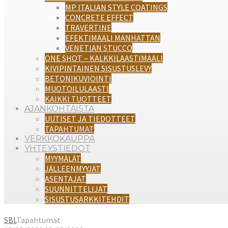
MP ITALIAN STYLE COATINGS
CONCRETE EFFECT
TRAVERTINE
EFEKTIMAALI MANHATTAN
VENETIAN STUCCO
ONE SHOT – KALKKILAASTIMAALI
KIVIPINTAINEN SISUSTUSLEVY
BETONIKUVIOINTI
MUOTOILULAASTI
KAIKKI TUOTTEET
AJANKOHTAISTA
UUTISET JA TIEDOTTEET
TAPAHTUMAT
VERKKOKAUPPA
YHTEYSTIEDOT
MYYMÄLÄT
JÄLLEENMYYJÄT
ASENTAJAT
SUUNNITTELIJAT
SISUSTUSARKKITEHDIT
SBL
Tapahtumat