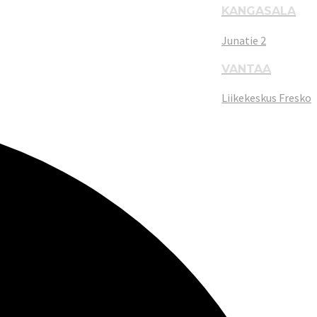
KANGASALA
Junatie 2
VANTAA
Liikekeskus Fresko