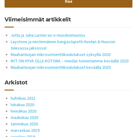
Viimeisimmät artikkelit
Jutta ja Juha Larmin wc:n muodonmuutos
Laystone ja nestemäinen kangastapetti Huvilan & Huussin
tulevassa jaksossa!
Maahantuojan mikrosementtikoulutukset syksyllä 2020
NYT ON HYVÄ OLLA KOTONA – meidän toimintamme keväällä 2020
Maahantuojan mikrosementtikoulutukset keväällä 2020
Arkistot
huhtikuu 2021
lokakuu 2020
heinäkuu 2020
maaliskuu 2020
tammikuu 2020
marraskuu 2019
syyskuu 2019