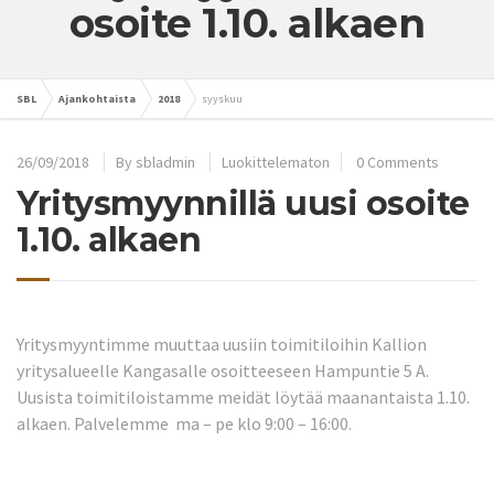
osoite 1.10. alkaen
SBL
Ajankohtaista
2018
syyskuu
26/09/2018
By
sbladmin
Luokittelematon
0 Comments
Yritysmyynnillä uusi osoite
1.10. alkaen
Yritysmyyntimme muuttaa uusiin toimitiloihin Kallion
yritysalueelle Kangasalle osoitteeseen Hampuntie 5 A.
Uusista toimitiloistamme meidät löytää maanantaista 1.10.
alkaen. Palvelemme ma – pe klo 9:00 – 16:00.