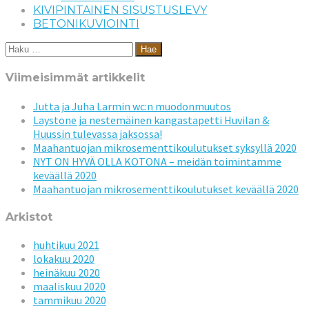
KIVIPINTAINEN SISUSTUSLEVY
BETONIKUVIOINTI
Haku:
Viimeisimmät artikkelit
Jutta ja Juha Larmin wc:n muodonmuutos
Laystone ja nestemäinen kangastapetti Huvilan &
Huussin tulevassa jaksossa!
Maahantuojan mikrosementtikoulutukset syksyllä 2020
NYT ON HYVÄ OLLA KOTONA – meidän toimintamme
keväällä 2020
Maahantuojan mikrosementtikoulutukset keväällä 2020
Arkistot
huhtikuu 2021
lokakuu 2020
heinäkuu 2020
maaliskuu 2020
tammikuu 2020