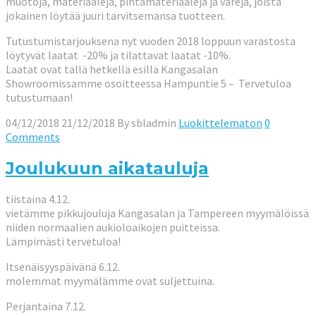
muotoja, materiaaleja, pintamateriaaleja ja värejä, joista
jokainen löytää juuri tarvitsemansa tuotteen.
Tutustumistarjouksena nyt vuoden 2018 loppuun varastosta
löytyvät laatat -20% ja tilattavat laatat -10%.
Laatat ovat tällä hetkellä esillä Kangasalan
Showroomissamme osoitteessa Hampuntie 5 – Tervetuloa
tutustumaan!
04/12/2018
21/12/2018
By
sbladmin
Luokittelematon
0
Comments
Joulukuun aikatauluja
tiistaina 4.12.
vietämme pikkujouluja Kangasalan ja Tampereen myymälöissä
niiden normaalien aukioloaikojen puitteissa.
Lämpimästi tervetuloa!
Itsenäisyyspäivänä 6.12.
molemmat myymälämme ovat suljettuina.
Perjantaina 7.12.