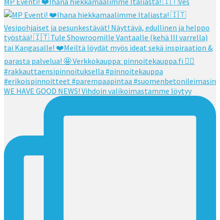
MP Eventi! ❤️Ihana hiekkamaalimme Italiasta! 🇮🇹Ves
WE HAVE GOOD NEWS! Vihdoin valikoimastamme löytyy