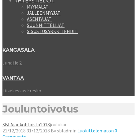
YHTEYSTIEDOT
MYYMÄLÄT
JÄLLEENMYYJÄT
ASENTAJAT
SUUNNITTELIJAT
SISUSTUSARKKITEHDIT
KANGASALA
Junatie 2
VANTAA
Liikekeskus Fresko
Jouluntoivotus
SBL
Ajankohtaista
2018
joulukuu
21/12/2018
31/12/2018
By
sbladmin
Luokittelematon
0
Comments