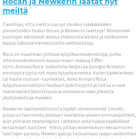
Rocan ja Newkerin laatat nyt
meiltä
Tiesithän, että meiltä saa nyt muiden laadukkaiden
pinnotteiden lisäksi Rocan ja Newkerin laattoja? Molemmat
tuottajat edustavat alansa ehdotonta kärkeä ja valikoimiin
kuuluu lukuisia hienostuneita vaihtoehtoja.
Roca on maailman johtava kylpyhuonevalmistaja, jonka
referenssikohteisiin kuuluu muun muassa Eiffel-
torni. Armani/Roca -kokoelma heijastaa Georgio Armanin
ominaista tyyliä nyt myös kylpyhuoneissa. Kuten taideteokset
tai haute couture -luomukset, koko Armani/Roca
kylpyhuonemallisto huokuu täydellisyyttä ja taitoa ei vain
materiaalien käsittelyssä ja valinnassa vaan jokaista
yksityiskohtaa myöden.
Newkerin laattamallistosta löydät viimeisimmät trendit,
joissa on huomioitu jokaisen markkina-alueen ominaispiirteet,
alan johtavat teknologiset ratkaisut sekä huippulaadukkaat
keraamiset tuotteet. Kiitos pitkän kokemuksen keraamisten
laattojen parissa, Newker pystyy tarjoamaan laajan valikoiman