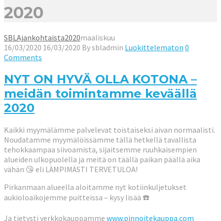
2020
SBL
Ajankohtaista
2020
maaliskuu
16/03/2020
16/03/2020
By
sbladmin
Luokittelematon
0
Comments
NYT ON HYVÄ OLLA KOTONA –
meidän toimintamme keväällä
2020
Kaikki myymälämme palvelevat toistaiseksi aivan normaalisti.
Noudatamme myymälöissämme tällä hetkellä tavallista
tehokkaampaa siivoamista, sijaitsemme ruuhkaisempien
alueiden ulkopuolella ja meitä on täällä paikan päällä aika
vähän
😘
eli LÄMPIMÄSTI TERVETULOA!
Pirkanmaan alueella aloitamme nyt kotiinkuljetukset
aukioloaikojemme puitteissa – kysy lisää
☎️
Ja tietysti verkkokauppamme
www.pinnoitekauppa.com