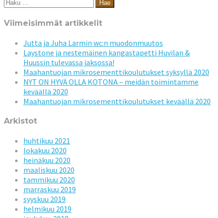
Haku:
Viimeisimmät artikkelit
Jutta ja Juha Larmin wc:n muodonmuutos
Laystone ja nestemäinen kangastapetti Huvilan &
Huussin tulevassa jaksossa!
Maahantuojan mikrosementtikoulutukset syksyllä 2020
NYT ON HYVÄ OLLA KOTONA – meidän toimintamme
keväällä 2020
Maahantuojan mikrosementtikoulutukset keväällä 2020
Arkistot
huhtikuu 2021
lokakuu 2020
heinäkuu 2020
maaliskuu 2020
tammikuu 2020
marraskuu 2019
syyskuu 2019
helmikuu 2019