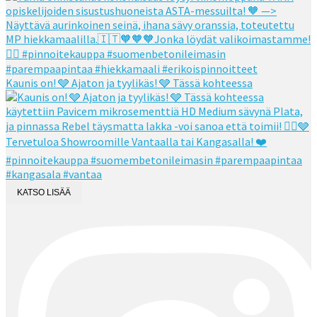
Kaunis on! 🩶 Ajaton ja tyylikäs! 🩶 Tässä kohteessa
KATSO LISÄÄ