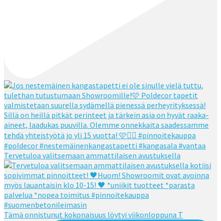
Tervetuloa valitsemaan ammattilaisen avustuksella
Tämä onnistunut kokonaisuus löytyi viikonloppuna T