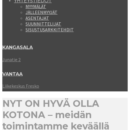
YHTEYSTIEDOT
MYYMÄLÄT
JÄLLEENMYYJÄT
ASENTAJAT
SUUNNITTELIJAT
SISUSTUSARKKITEHDIT
KANGASALA
Junatie 2
VANTAA
Liikekeskus Fresko
NYT ON HYVÄ OLLA
KOTONA – meidän
toimintamme keväällä