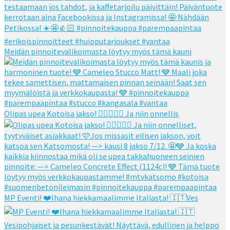
Meidän pinnoitevalikoimasta löytyy myös tämä kauni
Olipas upea Kotoisa jakso! 👌🏻👌🏻🧡 Ja niin onnellis
MP Eventi! ❤️Ihana hiekkamaalimme Italiasta! 🇮🇹Ves