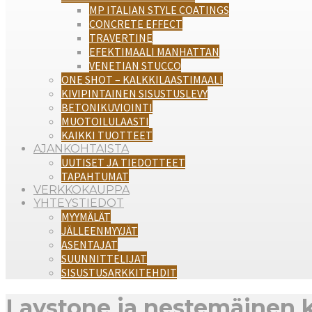
MP ITALIAN STYLE COATINGS
CONCRETE EFFECT
TRAVERTINE
EFEKTIMAALI MANHATTAN
VENETIAN STUCCO
ONE SHOT – KALKKILAASTIMAALI
KIVIPINTAINEN SISUSTUSLEVY
BETONIKUVIOINTI
MUOTOILULAASTI
KAIKKI TUOTTEET
AJANKOHTAISTA
UUTISET JA TIEDOTTEET
TAPAHTUMAT
VERKKOKAUPPA
YHTEYSTIEDOT
MYYMÄLÄT
JÄLLEENMYYJÄT
ASENTAJAT
SUUNNITTELIJAT
SISUSTUSARKKITEHDIT
Laystone ja nestemäinen k