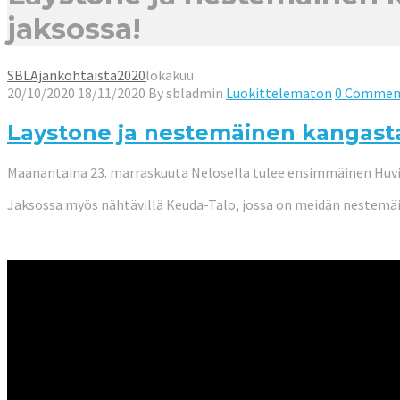
jaksossa!
SBL
Ajankohtaista
2020
lokakuu
20/10/2020
18/11/2020
By
sbladmin
Luokittelematon
0 Commen
Laystone ja nestemäinen kangastap
Maanantaina 23. marraskuuta Nelosella tulee ensimmäinen Huvi
Jaksossa myös nähtävillä Keuda-Talo, jossa on meidän nestemäis