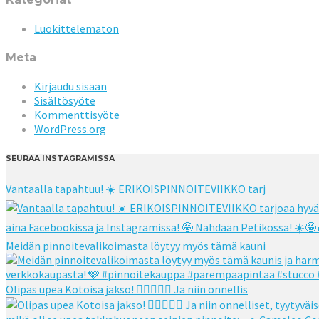
Luokittelematon
Meta
Kirjaudu sisään
Sisältösyöte
Kommenttisyöte
WordPress.org
SEURAA INSTAGRAMISSA
Vantaalla tapahtuu! ☀️ ERIKOISPINNOITEVIIKKO tarj
Meidän pinnoitevalikoimasta löytyy myös tämä kauni
Olipas upea Kotoisa jakso! 👌🏻👌🏻🧡 Ja niin onnellis