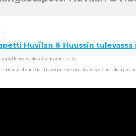
ts
etti Huvilan & Huussin tulevassa 
lan & Huussin jakso Asuntomessuilta.
tä kangastapettia ja Laystone sisustuskivilevyä. Laittakaa päivä