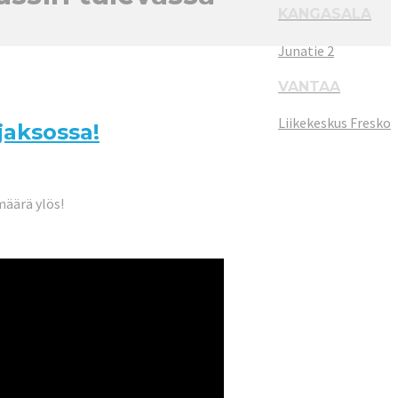
KANGASALA
Junatie 2
VANTAA
Liikekeskus Fresko
jaksossa!
määrä ylös!