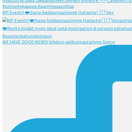
MP Eventi! ❤️Ihana hiekkamaalimme Italiasta! 🇮🇹Ves
WE HAVE GOOD NEWS! Vihdoin valikoimastamme löytyy