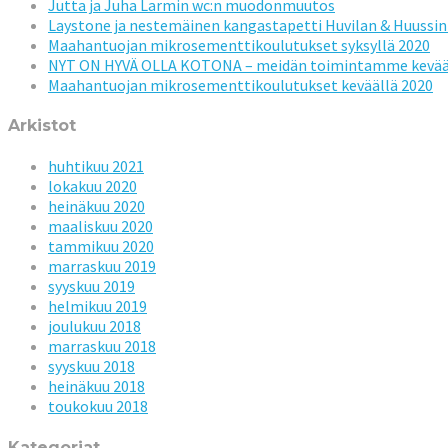
Jutta ja Juha Larmin wc:n muodonmuutos
Laystone ja nestemäinen kangastapetti Huvilan & Huussin 
Maahantuojan mikrosementtikoulutukset syksyllä 2020
NYT ON HYVÄ OLLA KOTONA – meidän toimintamme kevää
Maahantuojan mikrosementtikoulutukset keväällä 2020
Arkistot
huhtikuu 2021
lokakuu 2020
heinäkuu 2020
maaliskuu 2020
tammikuu 2020
marraskuu 2019
syyskuu 2019
helmikuu 2019
joulukuu 2018
marraskuu 2018
syyskuu 2018
heinäkuu 2018
toukokuu 2018
Kategoriat