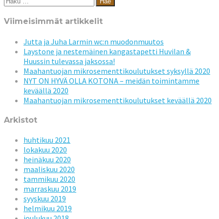
Haku:
Viimeisimmät artikkelit
Jutta ja Juha Larmin wc:n muodonmuutos
Laystone ja nestemäinen kangastapetti Huvilan &
Huussin tulevassa jaksossa!
Maahantuojan mikrosementtikoulutukset syksyllä 2020
NYT ON HYVÄ OLLA KOTONA – meidän toimintamme
keväällä 2020
Maahantuojan mikrosementtikoulutukset keväällä 2020
Arkistot
huhtikuu 2021
lokakuu 2020
heinäkuu 2020
maaliskuu 2020
tammikuu 2020
marraskuu 2019
syyskuu 2019
helmikuu 2019
joulukuu 2018