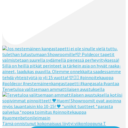
Tervetuloa valitsemaan ammattilaisen avustuksella
Tämä onnistunut kokonaisuus löytyi viikonloppuna T