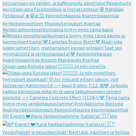
Meidän pinnoitevalikoimasta löytyy myös tämä kauni
Olipas upea Kotoisa jakso! 👌🏻👌🏻🧡 Ja niin onnellis
MP Eventi! ❤️Ihana hiekkamaalimme Italiasta! 🇮🇹Ves