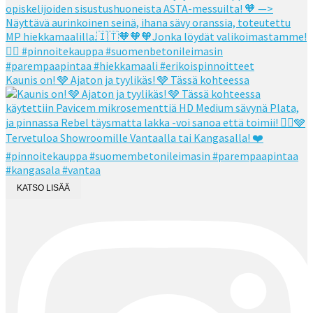
Kaunis on! 🩶 Ajaton ja tyylikäs! 🩶 Tässä kohteessa
KATSO LISÄÄ