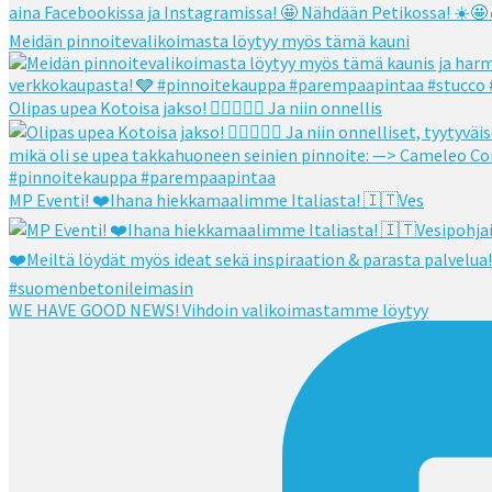
Meidän pinnoitevalikoimasta löytyy myös tämä kauni
Olipas upea Kotoisa jakso! 👌🏻👌🏻🧡 Ja niin onnellis
MP Eventi! ❤️Ihana hiekkamaalimme Italiasta! 🇮🇹Ves
WE HAVE GOOD NEWS! Vihdoin valikoimastamme löytyy