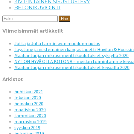
KIVIPINTAINEN SISUSTUSLEVY
BETONIKUVIOINTI
Haku:
Viimeisimmät artikkelit
Jutta ja Juha Larmin wc:n muodonmuutos
Laystone ja nestemäinen kangastapetti Huvilan & Huussin 
Maahantuojan mikrosementtikoulutukset syksyllä 2020
NYT ON HYVÄ OLLA KOTONA – meidän toimintamme kevää
Maahantuojan mikrosementtikoulutukset keväällä 2020
Arkistot
huhtikuu 2021
lokakuu 2020
heinäkuu 2020
maaliskuu 2020
tammikuu 2020
marraskuu 2019
syyskuu 2019
helmikuu 2019