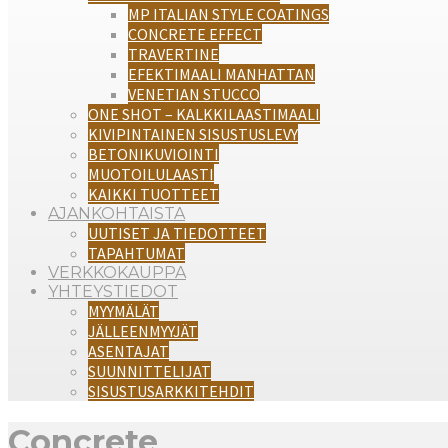
MP ITALIAN STYLE COATINGS
CONCRETE EFFECT
TRAVERTINE
EFEKTIMAALI MANHATTAN
VENETIAN STUCCO
ONE SHOT – KALKKILAASTIMAALI
KIVIPINTAINEN SISUSTUSLEVY
BETONIKUVIOINTI
MUOTOILULAASTI
KAIKKI TUOTTEET
AJANKOHTAISTA
UUTISET JA TIEDOTTEET
TAPAHTUMAT
VERKKOKAUPPA
YHTEYSTIEDOT
MYYMÄLÄT
JÄLLEENMYYJÄT
ASENTAJAT
SUUNNITTELIJAT
SISUSTUSARKKITEHDIT
Concrete