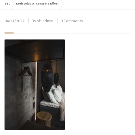
SBL
Koristelaasti Concrete Effect
04/11/2022
By
sbladmin
0 Comments