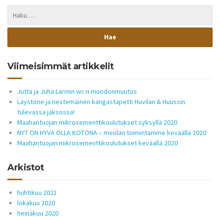
Viimeisimmät artikkelit
Jutta ja Juha Larmin wc:n muodonmuutos
Laystone ja nestemäinen kangastapetti Huvilan & Huussin
tulevassa jaksossa!
Maahantuojan mikrosementtikoulutukset syksyllä 2020
NYT ON HYVÄ OLLA KOTONA – meidän toimintamme keväällä 2020
Maahantuojan mikrosementtikoulutukset keväällä 2020
Arkistot
huhtikuu 2021
lokakuu 2020
heinäkuu 2020