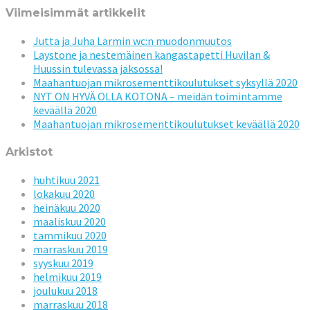
Viimeisimmät artikkelit
Jutta ja Juha Larmin wc:n muodonmuutos
Laystone ja nestemäinen kangastapetti Huvilan &
Huussin tulevassa jaksossa!
Maahantuojan mikrosementtikoulutukset syksyllä 2020
NYT ON HYVÄ OLLA KOTONA – meidän toimintamme
keväällä 2020
Maahantuojan mikrosementtikoulutukset keväällä 2020
Arkistot
huhtikuu 2021
lokakuu 2020
heinäkuu 2020
maaliskuu 2020
tammikuu 2020
marraskuu 2019
syyskuu 2019
helmikuu 2019
joulukuu 2018
marraskuu 2018