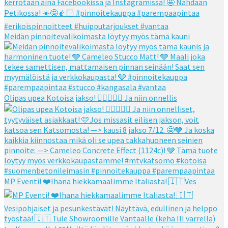
Meidän pinnoitevalikoimasta löytyy myös tämä kauni
Olipas upea Kotoisa jakso! 👌🏻👌🏻🧡 Ja niin onnellis
MP Eventi! ❤️Ihana hiekkamaalimme Italiasta! 🇮🇹Ves