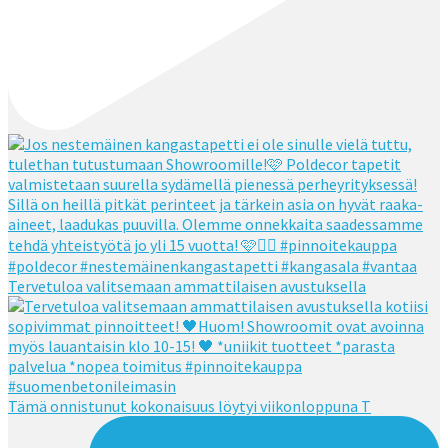
Tervetuloa valitsemaan ammattilaisen avustuksella
Tämä onnistunut kokonaisuus löytyi viikonloppuna T