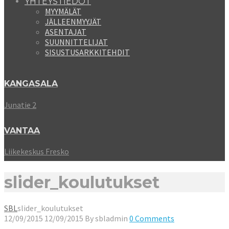
YHTEYSTIEDOT
MYYMÄLÄT
JÄLLEENMYYJÄT
ASENTAJAT
SUUNNITTELIJAT
SISUSTUSARKKITEHDIT
KANGASALA
Junatie 2
VANTAA
Liikekeskus Fresko
slider_koulutukset
SBL
slider_koulutukset
12/09/2015
12/09/2015
By
sbladmin
0 Comments