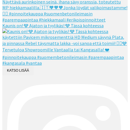
Kaunis on! 🩶 Ajaton ja tyylikäs! 🩶 Tässä kohteessa
KATSO LISÄÄ