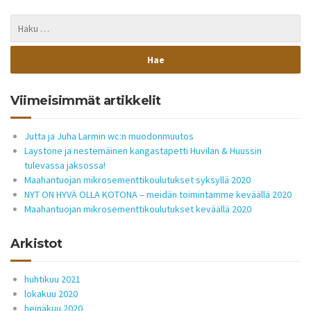
Viimeisimmät artikkelit
Jutta ja Juha Larmin wc:n muodonmuutos
Laystone ja nestemäinen kangastapetti Huvilan & Huussin
tulevassa jaksossa!
Maahantuojan mikrosementtikoulutukset syksyllä 2020
NYT ON HYVÄ OLLA KOTONA – meidän toimintamme keväällä 2020
Maahantuojan mikrosementtikoulutukset keväällä 2020
Arkistot
huhtikuu 2021
lokakuu 2020
heinäkuu 2020