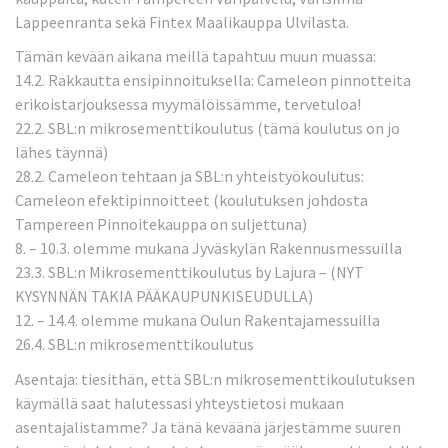
Lappeenranta sekä Fintex Maalikauppa Ulvilasta.
Tämän kevään aikana meillä tapahtuu muun muassa:
14.2. Rakkautta ensipinnoituksella: Cameleon pinnotteita
erikoistarjouksessa myymälöissämme, tervetuloa!
22.2. SBL:n mikrosementtikoulutus (tämä koulutus on jo
lähes täynnä)
28.2. Cameleon tehtaan ja SBL:n yhteistyökoulutus:
Cameleon efektipinnoitteet (koulutuksen johdosta
Tampereen Pinnoitekauppa on suljettuna)
8. – 10.3. olemme mukana Jyväskylän Rakennusmessuilla
23.3. SBL:n Mikrosementtikoulutus by Lajura – (NYT
KYSYNNÄN TAKIA PÄÄKAUPUNKISEUDULLA)
12. – 14.4. olemme mukana Oulun Rakentajamessuilla
26.4. SBL:n mikrosementtikoulutus
Asentaja: tiesithän, että SBL:n mikrosementtikoulutuksen
käymällä saat halutessasi yhteystietosi mukaan
asentajalistamme? Ja tänä keväänä järjestämme suuren