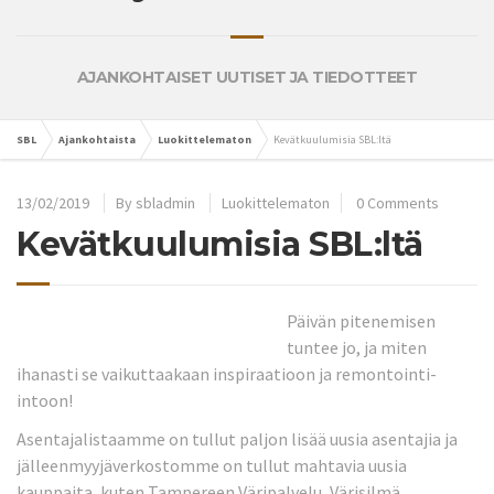
AJANKOHTAISET UUTISET JA TIEDOTTEET
SBL
Ajankohtaista
Luokittelematon
Kevätkuulumisia SBL:ltä
13/02/2019
By
sbladmin
Luokittelematon
0 Comments
Kevätkuulumisia SBL:ltä
Päivän pitenemisen
tuntee jo, ja miten
ihanasti se vaikuttaakaan inspiraatioon ja remontointi-
intoon!
Asentajalistaamme on tullut paljon lisää uusia asentajia ja
jälleenmyyjäverkostomme on tullut mahtavia uusia
kauppaita, kuten Tampereen Väripalvelu, Värisilmä