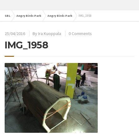
SBL
Angry Birds Park
Angry Birds Park
IMG_1958
25/04/2016
By
Ira Kuoppala
0 Comments
IMG_1958