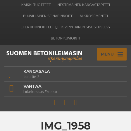
KAIKKI TUOTTEET
NESTEMÄINEN KANGASTAPETTI
PUUVILLAINEN SEINÄPINNOITE
MIKROSEMENTTI
EFEKTIPINNOITTEET
KIVIPINTAINEN SISUSTUSLEVY
BETONIKUVIOINTI
MENU
KANGASALA
Junatie 2
VANTAA
Liikekeskus Fresko
IMG_1958