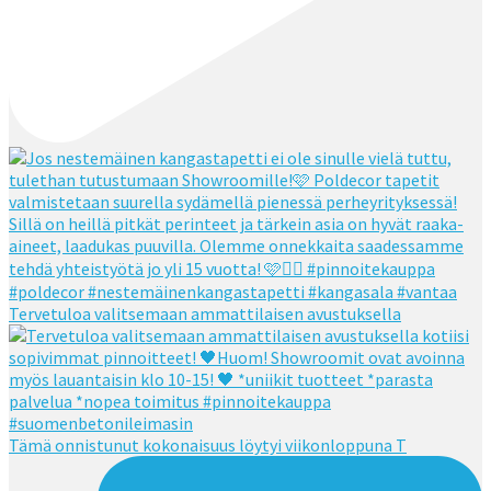
Tervetuloa valitsemaan ammattilaisen avustuksella
Tämä onnistunut kokonaisuus löytyi viikonloppuna T