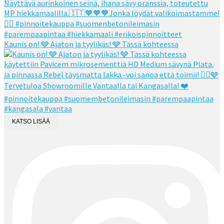
Kaunis on! 🩶 Ajaton ja tyylikäs! 🩶 Tässä kohteessa
KATSO LISÄÄ