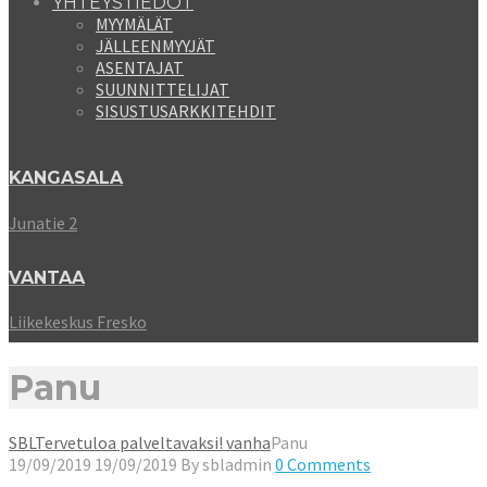
YHTEYSTIEDOT
MYYMÄLÄT
JÄLLEENMYYJÄT
ASENTAJAT
SUUNNITTELIJAT
SISUSTUSARKKITEHDIT
KANGASALA
Junatie 2
VANTAA
Liikekeskus Fresko
Panu
SBL
Tervetuloa palveltavaksi! vanha
Panu
19/09/2019
19/09/2019
By
sbladmin
0 Comments