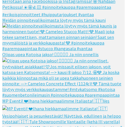
Meidän pinnoitevalikoimasta löytyy myös tämä kauni
Olipas upea Kotoisa jakso! 👌🏻👌🏻🧡 Ja niin onnellis
MP Eventi! ❤️Ihana hiekkamaalimme Italiasta! 🇮🇹Ves