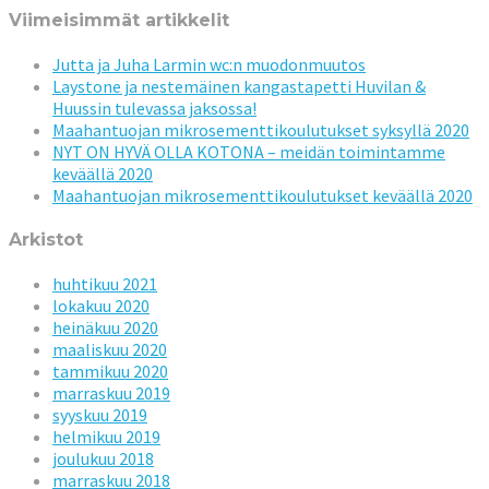
Viimeisimmät artikkelit
Jutta ja Juha Larmin wc:n muodonmuutos
Laystone ja nestemäinen kangastapetti Huvilan &
Huussin tulevassa jaksossa!
Maahantuojan mikrosementtikoulutukset syksyllä 2020
NYT ON HYVÄ OLLA KOTONA – meidän toimintamme
keväällä 2020
Maahantuojan mikrosementtikoulutukset keväällä 2020
Arkistot
huhtikuu 2021
lokakuu 2020
heinäkuu 2020
maaliskuu 2020
tammikuu 2020
marraskuu 2019
syyskuu 2019
helmikuu 2019
joulukuu 2018
marraskuu 2018