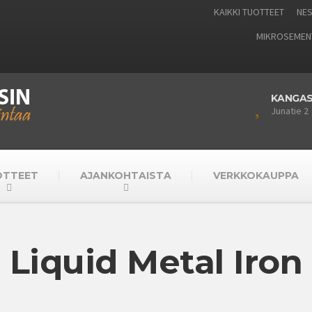
KAIKKI TUOTTEET
NES
MIKROSEMEN
KANGA
Junatie 2
OTTEET
AJANKOHTAISTA
VERKKOKAUPPA
Liquid Metal Iron