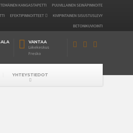
TEMÄINEN KANGASTAPETTI
PUUVILLAINEN SEINÄPINNOITE
TTI
EFEKTIPINNOITTEET
KIVIPINTAINEN SISUSTUSLEVY
BETONIKUVIOINTI
SALA
VANTAA
Liikekeskus
Fresko
YHTEYSTIEDOT