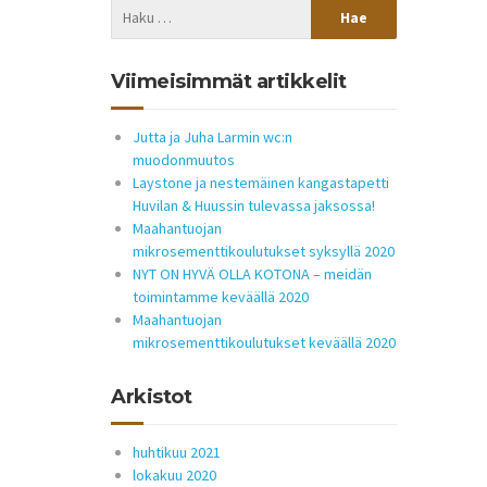
Viimeisimmät artikkelit
Jutta ja Juha Larmin wc:n
muodonmuutos
Laystone ja nestemäinen kangastapetti
Huvilan & Huussin tulevassa jaksossa!
Maahantuojan
mikrosementtikoulutukset syksyllä 2020
NYT ON HYVÄ OLLA KOTONA – meidän
toimintamme keväällä 2020
Maahantuojan
mikrosementtikoulutukset keväällä 2020
Arkistot
huhtikuu 2021
lokakuu 2020