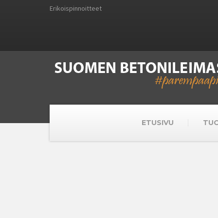
Erikoispinnoitteet
ETUSIVU
TU