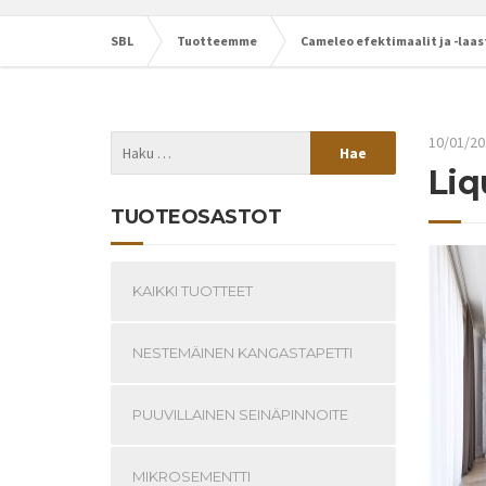
SBL
Tuotteemme
Cameleo efektimaalit ja -laas
10/01/20
Liq
TUOTEOSASTOT
KAIKKI TUOTTEET
NESTEMÄINEN KANGASTAPETTI
PUUVILLAINEN SEINÄPINNOITE
MIKROSEMENTTI