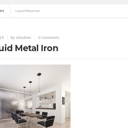
tit
Liquid Metal Iron
19
By
sbladmin
0 Comments
uid Metal Iron