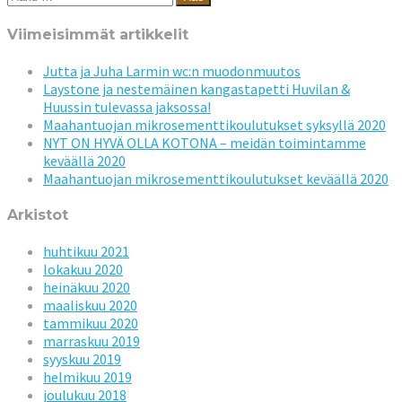
Viimeisimmät artikkelit
Jutta ja Juha Larmin wc:n muodonmuutos
Laystone ja nestemäinen kangastapetti Huvilan &
Huussin tulevassa jaksossa!
Maahantuojan mikrosementtikoulutukset syksyllä 2020
NYT ON HYVÄ OLLA KOTONA – meidän toimintamme
keväällä 2020
Maahantuojan mikrosementtikoulutukset keväällä 2020
Arkistot
huhtikuu 2021
lokakuu 2020
heinäkuu 2020
maaliskuu 2020
tammikuu 2020
marraskuu 2019
syyskuu 2019
helmikuu 2019
joulukuu 2018