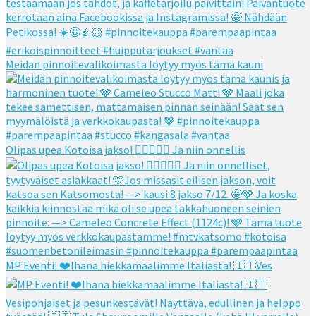
Meidän pinnoitevalikoimasta löytyy myös tämä kauni
Olipas upea Kotoisa jakso! 👌🏻👌🏻🧡 Ja niin onnellis
MP Eventi! ❤️Ihana hiekkamaalimme Italiasta! 🇮🇹Ves