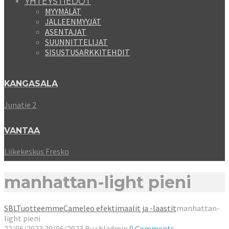
YHTEYSTIEDOT
MYYMÄLÄT
JÄLLEENMYYJÄT
ASENTAJAT
SUUNNITTELIJAT
SISUSTUSARKKITEHDIT
KANGASALA
Junatie 2
VANTAA
Liikekeskus Fresko
manhattan-light pieni
SBL
Tuotteemme
Cameleo efektimaalit ja -laastit
manhattan-
light pieni
22/06/2023
29/06/2023
By
sbladmin
0 Comments