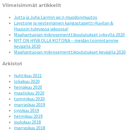
Viimeisimmät artikkelit
Jutta ja Juha Larmin wc:n muodonmuutos
Laystone ja nestemäinen kangastapetti Huvilan &
Huussin tulevassa jaksossa!
Maahantuojan mikrosementtikoulutukset syksyllä 2020
NYT ON HYVÄ OLLA KOTONA – meidän toimintamme
keväällä 2020
Maahantuojan mikrosementtikoulutukset keväällä 2020
Arkistot
huhtikuu 2021
lokakuu 2020
heinäkuu 2020
maaliskuu 2020
tammikuu 2020
marraskuu 2019
syyskuu 2019
helmikuu 2019
joulukuu 2018
marraskuu 2018