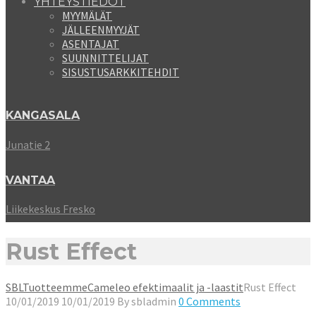
YHTEYSTIEDOT
MYYMÄLÄT
JÄLLEENMYYJÄT
ASENTAJAT
SUUNNITTELIJAT
SISUSTUSARKKITEHDIT
KANGASALA
Junatie 2
VANTAA
Liikekeskus Fresko
Rust Effect
SBL
Tuotteemme
Cameleo efektimaalit ja -laastit
Rust Effect
10/01/2019
10/01/2019
By
sbladmin
0 Comments