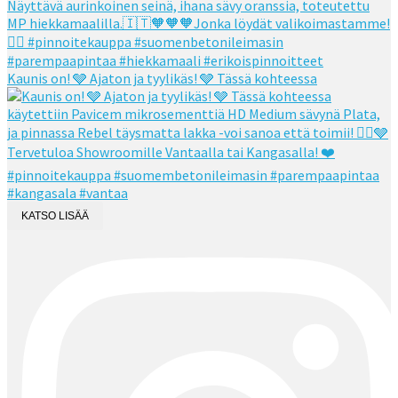
Kaunis on! 🩶 Ajaton ja tyylikäs! 🩶 Tässä kohteessa
KATSO LISÄÄ