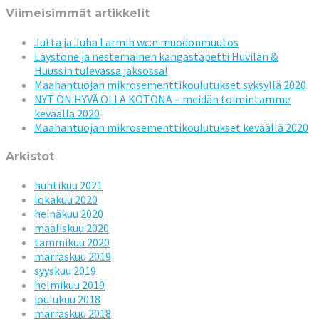
Viimeisimmät artikkelit
Jutta ja Juha Larmin wc:n muodonmuutos
Laystone ja nestemäinen kangastapetti Huvilan &
Huussin tulevassa jaksossa!
Maahantuojan mikrosementtikoulutukset syksyllä 2020
NYT ON HYVÄ OLLA KOTONA – meidän toimintamme
keväällä 2020
Maahantuojan mikrosementtikoulutukset keväällä 2020
Arkistot
huhtikuu 2021
lokakuu 2020
heinäkuu 2020
maaliskuu 2020
tammikuu 2020
marraskuu 2019
syyskuu 2019
helmikuu 2019
joulukuu 2018
marraskuu 2018