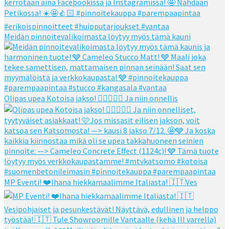
Meidän pinnoitevalikoimasta löytyy myös tämä kauni
Olipas upea Kotoisa jakso! 👌🏻👌🏻🧡 Ja niin onnellis
MP Eventi! ❤️Ihana hiekkamaalimme Italiasta! 🇮🇹Ves