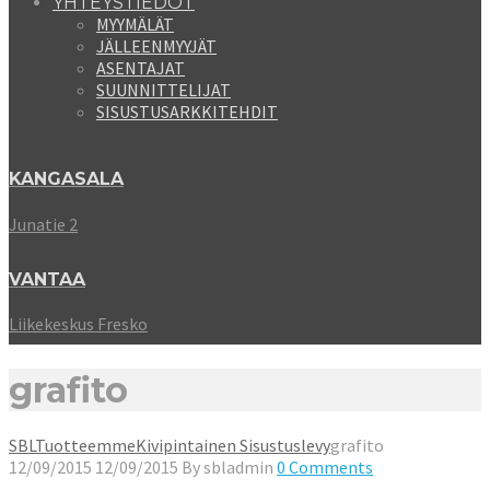
YHTEYSTIEDOT
MYYMÄLÄT
JÄLLEENMYYJÄT
ASENTAJAT
SUUNNITTELIJAT
SISUSTUSARKKITEHDIT
KANGASALA
Junatie 2
VANTAA
Liikekeskus Fresko
grafito
SBL
Tuotteemme
Kivipintainen Sisustuslevy
grafito
12/09/2015
12/09/2015
By
sbladmin
0 Comments