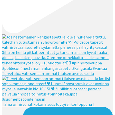
Tervetuloa valitsemaan ammattilaisen avustuksella
Tämä onnistunut kokonaisuus löytyi viikonloppuna T