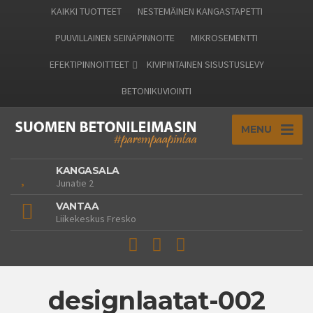
KAIKKI TUOTTEET
NESTEMÄINEN KANGASTAPETTI
PUUVILLAINEN SEINÄPINNOITE
MIKROSEMENTTI
EFEKTIPINNOITTEET
KIVIPINTAINEN SISUSTUSLEVY
BETONIKUVIOINTI
MENU
KANGASALA
Junatie 2
VANTAA
Liikekeskus Fresko
designlaatat-002