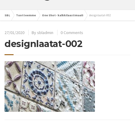
SBL
Tuotteemme
One Shot- kalkkilaastimaali
designlaatat-002
27/01/2020
By
sbladmin
0 Comments
designlaatat-002