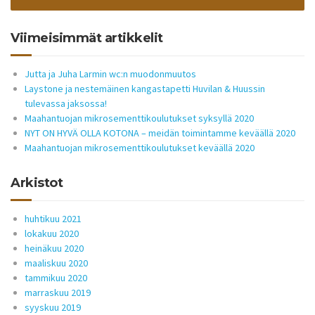
Viimeisimmät artikkelit
Jutta ja Juha Larmin wc:n muodonmuutos
Laystone ja nestemäinen kangastapetti Huvilan & Huussin
tulevassa jaksossa!
Maahantuojan mikrosementtikoulutukset syksyllä 2020
NYT ON HYVÄ OLLA KOTONA – meidän toimintamme keväällä 2020
Maahantuojan mikrosementtikoulutukset keväällä 2020
Arkistot
huhtikuu 2021
lokakuu 2020
heinäkuu 2020
maaliskuu 2020
tammikuu 2020
marraskuu 2019
syyskuu 2019