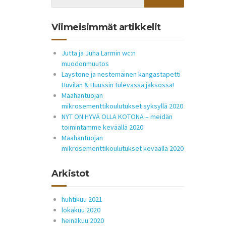
Viimeisimmät artikkelit
Jutta ja Juha Larmin wc:n
muodonmuutos
Laystone ja nestemäinen kangastapetti
Huvilan & Huussin tulevassa jaksossa!
Maahantuojan
mikrosementtikoulutukset syksyllä 2020
NYT ON HYVÄ OLLA KOTONA – meidän
toimintamme keväällä 2020
Maahantuojan
mikrosementtikoulutukset keväällä 2020
Arkistot
huhtikuu 2021
lokakuu 2020
heinäkuu 2020