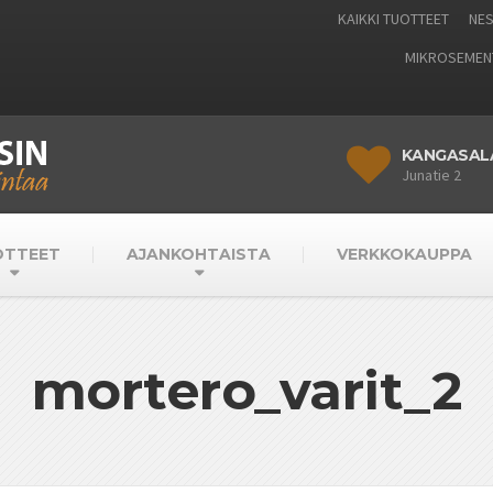
KAIKKI TUOTTEET
NES
MIKROSEMEN
KANGASAL
Junatie 2
OTTEET
AJANKOHTAISTA
VERKKOKAUPPA
mortero_varit_2