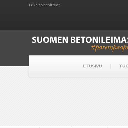
Erikoispinnoitteet
ETUSIVU
TU