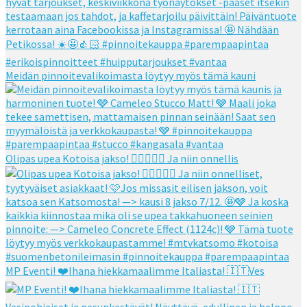
Meidän pinnoitevalikoimasta löytyy myös tämä kauni
Olipas upea Kotoisa jakso! 👌🏻👌🏻🧡 Ja niin onnellis
MP Eventi! ❤️Ihana hiekkamaalimme Italiasta! 🇮🇹Ves