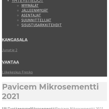
YHTEYSTIEDOT
MYYMÄLÄT
JÄLLEENMYYJÄT
ASENTAJAT
SUUNNITTELIJAT
SISUSTUSARKKITEHDIT
KANGASALA
Junatie 2
VANTAA
Liikekeskus Fresko
Pavicem Mikrosementti
2021
SBL
Tuotteemme
Mikrosementti
Pavicem Mikrosementti 2021