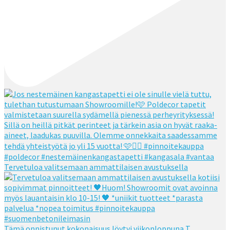
Tervetuloa valitsemaan ammattilaisen avustuksella
Tämä onnistunut kokonaisuus löytyi viikonloppuna T