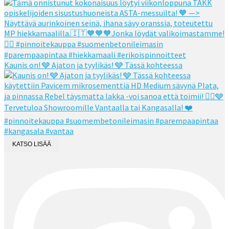
Kaunis on! 🩶 Ajaton ja tyylikäs! 🩶 Tässä kohteessa
KATSO LISÄÄ