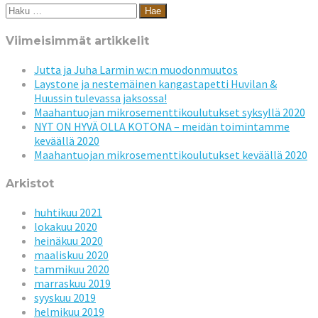
Haku:
Viimeisimmät artikkelit
Jutta ja Juha Larmin wc:n muodonmuutos
Laystone ja nestemäinen kangastapetti Huvilan &
Huussin tulevassa jaksossa!
Maahantuojan mikrosementtikoulutukset syksyllä 2020
NYT ON HYVÄ OLLA KOTONA – meidän toimintamme
keväällä 2020
Maahantuojan mikrosementtikoulutukset keväällä 2020
Arkistot
huhtikuu 2021
lokakuu 2020
heinäkuu 2020
maaliskuu 2020
tammikuu 2020
marraskuu 2019
syyskuu 2019
helmikuu 2019