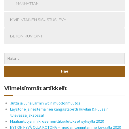
MANHATTAN
KIVIPINTAINEN SISUSTUSLEVY
BETONIKUVIOINTI
Viimeisimmät artikkelit
Jutta ja Juha Larmin wc:n muodonmuutos
Laystone ja nestemäinen kangastapetti Huvilan & Huussin
tulevassa jaksossa!
Maahantuojan mikrosementtikoulutukset syksyllä 2020
NYT ON HYVÄ OLLA KOTONA – meidän toimintamme keväällä 2020