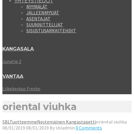
YHTEYSTIEDOT
MYYMÄLÄT
JÄLLEENMYYJÄT
ASENTAJAT
SUUNNITTELIJAT
SISUSTUSARKKITEHDIT
KANGASALA
Junatie 2
VANTAA
Liikekeskus Fresko
oriental viuhka
SBL
Tuotteemme
Nestemäinen Kangastapetti
oriental viuhka
08/01/2019
08/01/2019
By
sbladmin
0 Comments