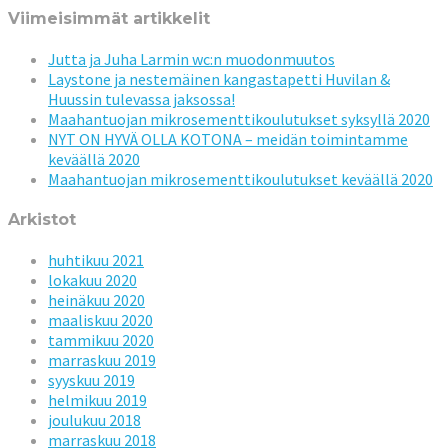
Viimeisimmät artikkelit
Jutta ja Juha Larmin wc:n muodonmuutos
Laystone ja nestemäinen kangastapetti Huvilan &
Huussin tulevassa jaksossa!
Maahantuojan mikrosementtikoulutukset syksyllä 2020
NYT ON HYVÄ OLLA KOTONA – meidän toimintamme
keväällä 2020
Maahantuojan mikrosementtikoulutukset keväällä 2020
Arkistot
huhtikuu 2021
lokakuu 2020
heinäkuu 2020
maaliskuu 2020
tammikuu 2020
marraskuu 2019
syyskuu 2019
helmikuu 2019
joulukuu 2018
marraskuu 2018