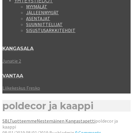
YHTEYSTIEDOT
MYYMÄLÄT
JÄLLEENMYYJÄT
ASENTAJAT
SUUNNITTELIJAT
SISUSTUSARKKITEHDIT
KANGASALA
Junatie 2
VANTAA
Liikekeskus Fresko
poldecor ja kaappi
SBL
Tuotteemme
Nestemäinen Kangastapetti
poldecor ja
kaappi
08/01/2019
08/01/2019
By
sbladmin
0 Comments