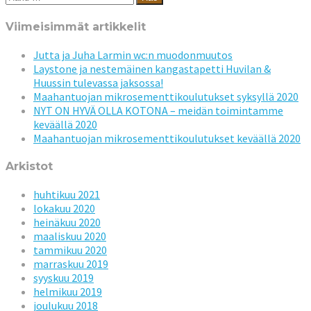
Viimeisimmät artikkelit
Jutta ja Juha Larmin wc:n muodonmuutos
Laystone ja nestemäinen kangastapetti Huvilan &
Huussin tulevassa jaksossa!
Maahantuojan mikrosementtikoulutukset syksyllä 2020
NYT ON HYVÄ OLLA KOTONA – meidän toimintamme
keväällä 2020
Maahantuojan mikrosementtikoulutukset keväällä 2020
Arkistot
huhtikuu 2021
lokakuu 2020
heinäkuu 2020
maaliskuu 2020
tammikuu 2020
marraskuu 2019
syyskuu 2019
helmikuu 2019
joulukuu 2018