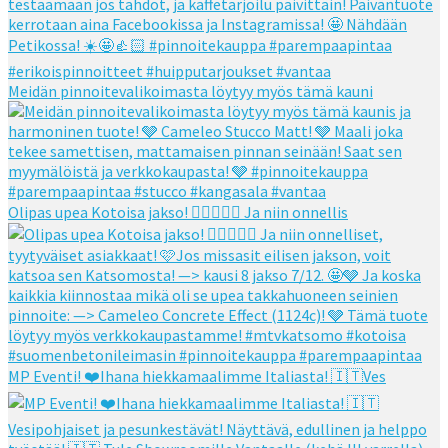
Meidän pinnoitevalikoimasta löytyy myös tämä kauni
Olipas upea Kotoisa jakso! 👌🏻👌🏻🧡 Ja niin onnellis
MP Eventi! ❤️Ihana hiekkamaalimme Italiasta! 🇮🇹Ves