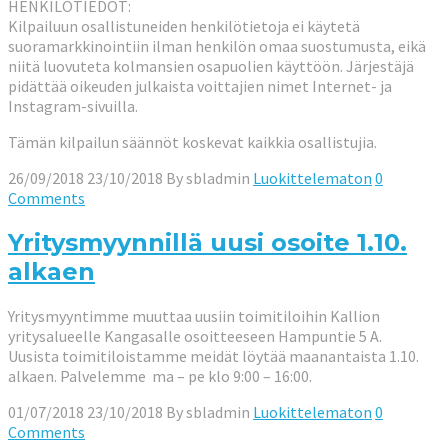
HENKILÖTIEDOT:
Kilpailuun osallistuneiden henkilötietoja ei käytetä
suoramarkkinointiin ilman henkilön omaa suostumusta, eikä
niitä luovuteta kolmansien osapuolien käyttöön. Järjestäjä
pidättää oikeuden julkaista voittajien nimet Internet- ja
Instagram-sivuilla.
Tämän kilpailun säännöt koskevat kaikkia osallistujia.
26/09/2018
23/10/2018
By
sbladmin
Luokittelematon
0
Comments
Yritysmyynnillä uusi osoite 1.10.
alkaen
Yritysmyyntimme muuttaa uusiin toimitiloihin Kallion
yritysalueelle Kangasalle osoitteeseen Hampuntie 5 A.
Uusista toimitiloistamme meidät löytää maanantaista 1.10.
alkaen. Palvelemme ma – pe klo 9:00 – 16:00.
01/07/2018
23/10/2018
By
sbladmin
Luokittelematon
0
Comments