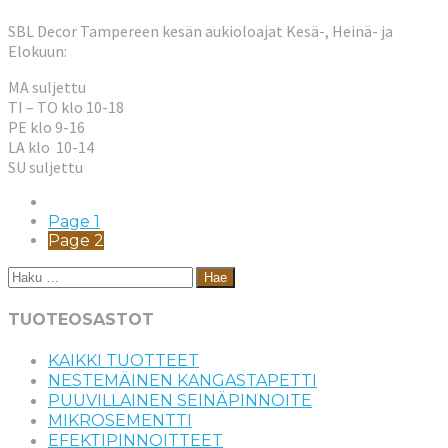
SBL Decor Tampereen kesän aukioloajat Kesä-, Heinä- ja
Elokuun:
MA suljettu
TI – TO klo 10-18
PE klo 9-16
LA klo 10-14
SU suljettu
Page
1
Page
2
Haku:
TUOTEOSASTOT
KAIKKI TUOTTEET
NESTEMÄINEN KANGASTAPETTI
PUUVILLAINEN SEINÄPINNOITE
MIKROSEMENTTI
EFEKTIPINNOITTEET