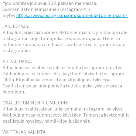
#joulupintaa joulukuun 20. päivään mennessä.
Suomen Betonileimasimen Instagram-tili
löytyy
https://www.instagram.com/suomenbetonileimasin/
JÄRJESTÄJÄ:
Kilpailun järjestää Suomen Betonileimasin Oy. Kilpailu ei ole
Instagramin järjestämä, eikä se sponsoroi, suosittele tai
hallinnoi kampanjaa millään tavalla eikä se liity mitenkään
Instagramiin.
KILPAILUAIKA:
Kilpailuun voi osallistua julkaisemalla Instagram-päivitys
#sbljoulupintaa-tunnistetta käyttäen julkisella Instagram-
tilillä. Kilpailuaika ilmoitetaan kilpailupäivityksessä.
Osallistumisajan ulkopuolella tulleita päivityksiä ei oteta
huomioon.
OSALLISTUMINEN KILPAILUUN:
Kilpailuun osallistutaan julkaisemalla Instagram-päivitys
#sbljoulupintaa-tunnistetta käyttäen. Tunnusta käyttämällä
osallistuja hyväksyy nämä kilpailusäännöt.
VOITTAJAN VALINTA: