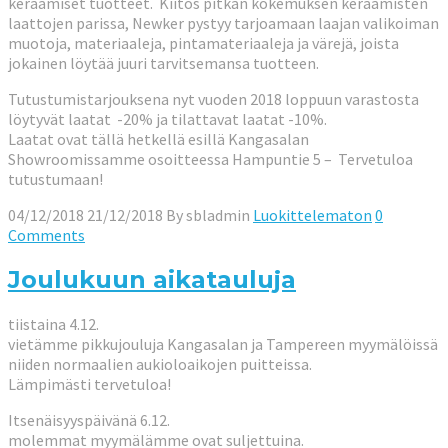
keraamiset tuotteet. Kiitos pitkän kokemuksen keraamisten
laattojen parissa, Newker pystyy tarjoamaan laajan valikoiman
muotoja, materiaaleja, pintamateriaaleja ja värejä, joista
jokainen löytää juuri tarvitsemansa tuotteen.
Tutustumistarjouksena nyt vuoden 2018 loppuun varastosta
löytyvät laatat -20% ja tilattavat laatat -10%.
Laatat ovat tällä hetkellä esillä Kangasalan
Showroomissamme osoitteessa Hampuntie 5 – Tervetuloa
tutustumaan!
04/12/2018
21/12/2018
By
sbladmin
Luokittelematon
0
Comments
Joulukuun aikatauluja
tiistaina 4.12.
vietämme pikkujouluja Kangasalan ja Tampereen myymälöissä
niiden normaalien aukioloaikojen puitteissa.
Lämpimästi tervetuloa!
Itsenäisyyspäivänä 6.12.
molemmat myymälämme ovat suljettuina.