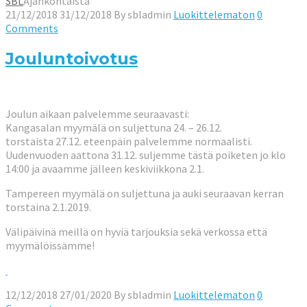
SBL
Ajankohtaista
21/12/2018
31/12/2018
By
sbladmin
Luokittelematon
0
Comments
Jouluntoivotus
Joulun aikaan palvelemme seuraavasti:
Kangasalan myymälä on suljettuna 24. – 26.12.
torstaista 27.12. eteenpäin palvelemme normaalisti.
Uudenvuoden aattona 31.12. suljemme tästä poiketen jo klo
14:00 ja avaamme jälleen keskiviikkona 2.1.
Tampereen myymälä on suljettuna ja auki seuraavan kerran
torstaina 2.1.2019.
Välipäivinä meillä on hyviä tarjouksia sekä verkossa että
myymälöissämme!
12/12/2018
27/01/2020
By
sbladmin
Luokittelematon
0