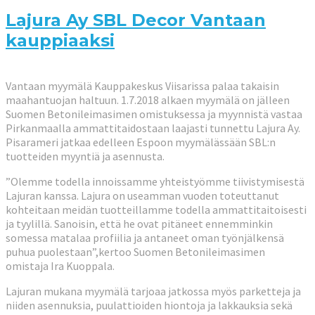
Lajura Ay SBL Decor Vantaan
kauppiaaksi
Vantaan myymälä Kauppakeskus Viisarissa palaa takaisin
maahantuojan haltuun. 1.7.2018 alkaen myymälä on jälleen
Suomen Betonileimasimen omistuksessa ja myynnistä vastaa
Pirkanmaalla ammattitaidostaan laajasti tunnettu Lajura Ay.
Pisarameri jatkaa edelleen Espoon myymälässään SBL:n
tuotteiden myyntiä ja asennusta.
”Olemme todella innoissamme yhteistyömme tiivistymisestä
Lajuran kanssa. Lajura on useamman vuoden toteuttanut
kohteitaan meidä
n tuotteillamme todella ammattitaitoisesti
ja tyylillä. Sanoisin, että he ovat pitäneet ennemminkin
somessa matalaa profiilia ja antaneet oman työnjälkensä
puhua puolestaan”,kertoo Suomen Betonileimasimen
omistaja Ira Kuoppala.
Lajuran mukana myymälä tarjoaa jatkossa myös parketteja ja
niiden asennuksia, puulattioiden hiontoja ja lakkauksia sekä