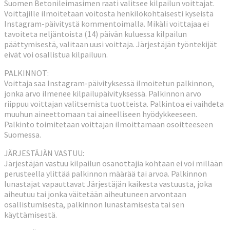
Suomen Betonileimasimen raati valitsee kilpailun voittajat.
Voittajille ilmoitetaan voitosta henkilökohtaisesti kyseistä
Instagram-päivitystä kommentoimalla. Mikäli voittajaa ei
tavoiteta neljäntoista (14) päivän kuluessa kilpailun
päättymisestä, valitaan uusi voittaja. Järjestäjän työntekijät
eivät voi osallistua kilpailuun.
PALKINNOT:
Voittaja saa Instagram-päivityksessä ilmoitetun palkinnon,
jonka arvo ilmenee kilpailupäivityksessä. Palkinnon arvo
riippuu voittajan valitsemista tuotteista. Palkintoa ei vaihdeta
muuhun aineettomaan tai aineelliseen hyödykkeeseen.
Palkinto toimitetaan voittajan ilmoittamaan osoitteeseen
Suomessa.
JÄRJESTÄJÄN VASTUU:
Järjestäjän vastuu kilpailun osanottajia kohtaan ei voi millään
perusteella ylittää palkinnon määrää tai arvoa. Palkinnon
lunastajat vapauttavat Järjestäjän kaikesta vastuusta, joka
aiheutuu tai jonka väitetään aiheutuneen arvontaan
osallistumisesta, palkinnon lunastamisesta tai sen
käyttämisestä.