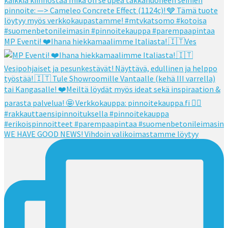
MP Eventi! ❤️Ihana hiekkamaalimme Italiasta! 🇮🇹Ves
WE HAVE GOOD NEWS! Vihdoin valikoimastamme löytyy