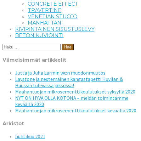
CONCRETE EFFECT
TRAVERTINE
VENETIAN STUCCO
MANHATTAN
KIVIPINTAINEN SISUSTUSLEVY
BETONIKUVIOINTI
Haku:
Viimeisimmät artikkelit
Jutta ja Juha Larmin wc:n muodonmuutos
Laystone ja nestemäinen kangastapetti Huvilan &
Huussin tulevassa jaksossa!
Maahantuojan mikrosementtikoulutukset syksyllä 2020
NYT ON HYVÄ OLLA KOTONA – meidän toimintamme
keväällä 2020
Maahantuojan mikrosementtikoulutukset keväällä 2020
Arkistot
huhtikuu 2021