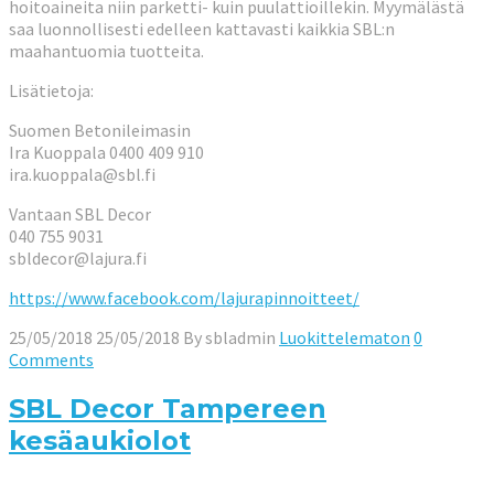
hoitoaineita niin parketti- kuin puulattioillekin. Myymälästä
saa luonnollisesti edelleen kattavasti kaikkia SBL:n
maahantuomia tuotteita.
Lisätietoja:
Suomen Betonileimasin
Ira Kuoppala 0400 409 910
ira.kuoppala@sbl.fi
Vantaan SBL Decor
040 755 9031
sbldecor@lajura.fi
https://www.facebook.com/lajurapinnoitteet/
25/05/2018
25/05/2018
By
sbladmin
Luokittelematon
0
Comments
SBL Decor Tampereen
kesäaukiolot