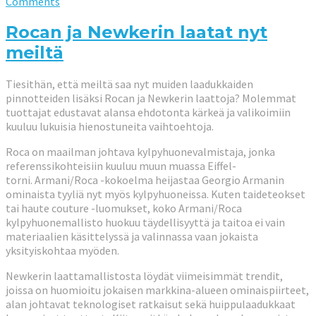
Comments
Rocan ja Newkerin laatat nyt
meiltä
Tiesithän, että meiltä saa nyt muiden laadukkaiden
pinnotteiden lisäksi Rocan ja Newkerin laattoja? Molemmat
tuottajat edustavat alansa ehdotonta kärkeä ja valikoimiin
kuuluu lukuisia hienostuneita vaihtoehtoja.
Roca on maailman johtava kylpyhuonevalmistaja, jonka
referenssikohteisiin kuuluu muun muassa Eiffel-
torni. Armani/Roca -kokoelma heijastaa Georgio Armanin
ominaista tyyliä nyt myös kylpyhuoneissa. Kuten taideteokset
tai haute couture -luomukset, koko Armani/Roca
kylpyhuonemallisto huokuu täydellisyyttä ja taitoa ei vain
materiaalien käsittelyssä ja valinnassa vaan jokaista
yksityiskohtaa myöden.
Newkerin laattamallistosta löydät viimeisimmät trendit,
joissa on huomioitu jokaisen markkina-alueen ominaispiirteet,
alan johtavat teknologiset ratkaisut sekä huippulaadukkaat